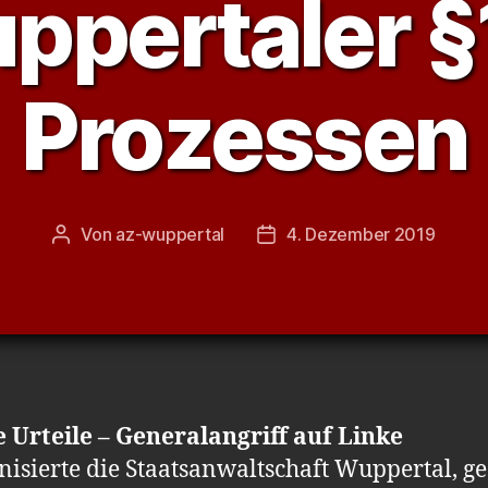
ppertaler §
Prozessen
Von
az-wuppertal
4. Dezember 2019
Beitragsautor
Veröffentlichungsdatum
 Urteile – Generalangriff auf Linke
isierte die Staatsanwaltschaft Wuppertal, ge