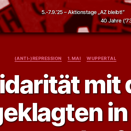
5.-7.9.’25 – Aktionstage „AZ bleibt!“
40 Jahre ('73
Kategorien
(ANTI-)REPRESSION
1. MAI
WUPPERTAL
idarität mit
eklagten in