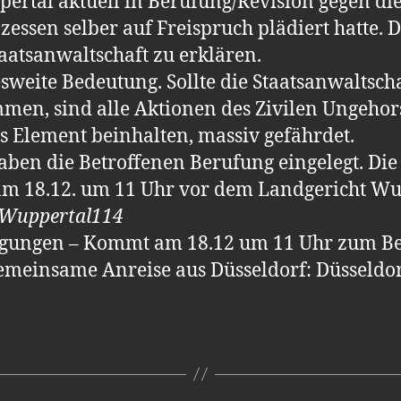
ertal aktuell in Berufung/Revision gegen die
zessen selber auf Freispruch plädiert hatte. D
taatsanwaltschaft zu erklären.
weite Bedeutung. Sollte die Staatsanwaltscha
en, sind alle Aktionen des Zivilen Ungehor
s Element beinhalten, massiv gefährdet.
ben die Betroffenen Berufung eingelegt. Die 
am 18.12. um 11 Uhr vor dem Landgericht Wu
 Wuppertal114
igungen – Kommt am 18.12 um 11 Uhr zum B
emeinsame Anreise aus Düsseldorf: Düsseldor