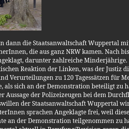
nn dann die Staatsanwaltschaft Wuppertal mi
merInnen, die aus ganz NRW kamen. Nach bi
eklagt, darunter zahlreiche Minderjährige. B
ischen Reaktion der Linken, was der Justiz di
sind Verurteilungen zu 120 Tagessätzen für M
, als sich an der Demonstration beteiligt zu h
r Aussage der Polizeizeugen bei dem Durchfl
swillen der Staatsanwaltschaft Wuppertal w
terInnen sprachen Angeklagte frei, weil dies
e an der Demonstration teilgenommen zu h