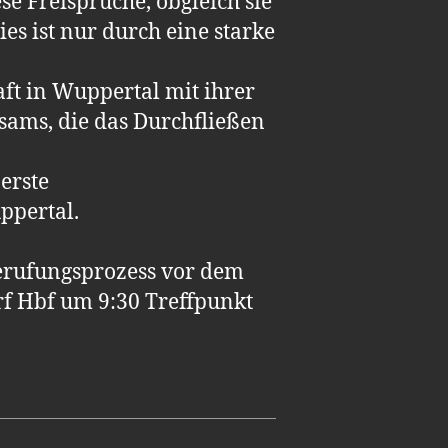
se Freisprüche, obgleich sie
ies ist nur durch eine starke
ft in Wuppertal mit ihrer
sams, die das Durchfließen
erste
ppertal.
erufungsprozess vor dem
f Hbf um 9:30 Treffpunkt