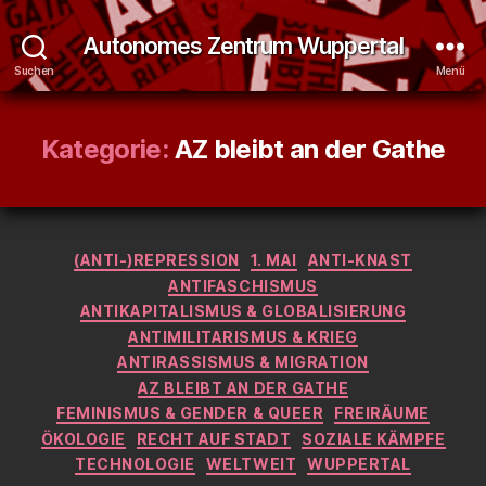
Autonomes Zentrum Wuppertal
Suchen
Menü
Kategorie:
AZ bleibt an der Gathe
Kategorien
(ANTI-)REPRESSION
1. MAI
ANTI-KNAST
ANTIFASCHISMUS
ANTIKAPITALISMUS & GLOBALISIERUNG
ANTIMILITARISMUS & KRIEG
ANTIRASSISMUS & MIGRATION
AZ BLEIBT AN DER GATHE
FEMINISMUS & GENDER & QUEER
FREIRÄUME
ÖKOLOGIE
RECHT AUF STADT
SOZIALE KÄMPFE
TECHNOLOGIE
WELTWEIT
WUPPERTAL