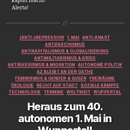
kaputt macht!
Alerta!
Kategorien
(ANTI-)REPRESSION
1. MAI
ANTI-KNAST
ANTIFASCHISMUS
ANTIKAPITALISMUS & GLOBALISIERUNG
ANTIMILITARISMUS & KRIEG
ANTIRASSISMUS & MIGRATION
AUTONOME POLITIK
AZ BLEIBT AN DER GATHE
FEMINISMUS & GENDER & QUEER
FREIRÄUME
ÖKOLOGIE
RECHT AUF STADT
SOZIALE KÄMPFE
TECHNOLOGIE
TERMINE
WELTWEIT
WUPPERTAL
Heraus zum 40.
autonomen 1. Mai in