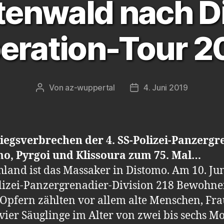
tenwald nach D
beration-Tour 2
Von
az-wuppertal
4. Juni 2019
Beitragsautor
Veröffentlichungsdatum
riegsverbrechen der 4. SS-Polizei-Panzergr
mo, Pyrgoi und Klissoura zum 75. Mal…
land ist das Massaker in Distomo. Am 10. J
Polizei-Panzergrenadier-Division 218 Bewohne
 Opfern zählten vor allem alte Menschen, Fra
vier Säuglinge im Alter von zwei bis sechs M