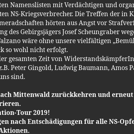
hten Namenslisten mit Verdächtigen und orga
ten NS-Kriegsverbrecher. Die Treffen der in 
radschaften hörten aus Angst vor Strafverfo
ung des Gebirgsjägers Josef Scheungraber weg
 Falzano wäre ohne unsere vielfältigen „Be
k so wohl nicht erfolgt.
 der gesamten Zeit von Widerstandskämpfer
z.B. Peter Gingold, Ludwig Baumann, Amos P
uns sind.
ach Mittenwald zurückkehren und erneut
ieren.
tion-Tour 2019!
gen nach Entschädigungen für alle NS-Opf
Aktionen.