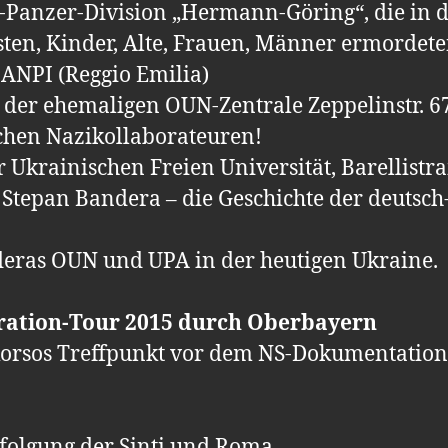
m-Panzer-Division „Hermann-Göring“, die in 
sten, Kinder, Alte, Frauen, Männer ermordete
 ANPI (Reggio Emilia)
der ehemaligen OUN-Zentrale Zeppelinstr. 6
chen Nazikollaborateuren!
r Ukrainischen Freien Universität, Barellistra
Stepan Bandera – die Geschichte der deutsch
eras OUN und UPA in der heutigen Ukraine.
ration-Tour 2015 durch Oberbayern
okorsos Treffpunkt vor dem NS-Dokumentati
rfolgung der Sinti und Roma –