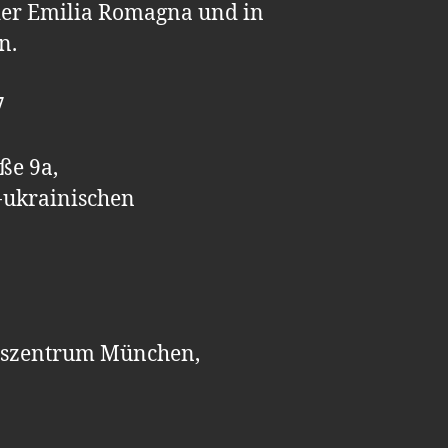
der Emilia Romagna und in
n.
7
ße 9a,
-ukrainischen
onszentrum München,