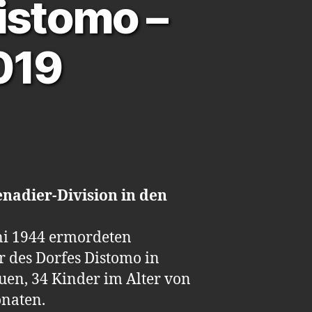
istomo –
019
enadier-Division in den
uni 1944 ermordeten
r des Dorfes Distomo in
uen, 34 Kinder im Alter von
onaten.