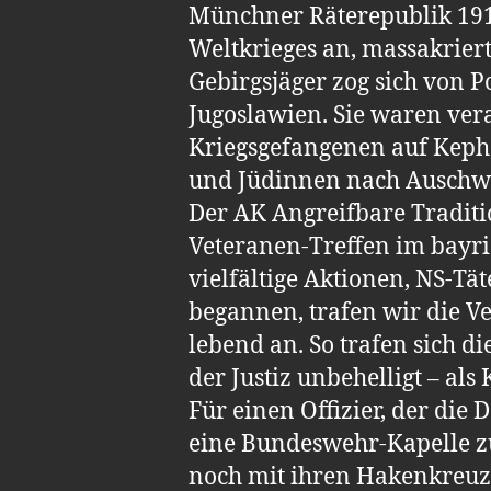
Münchner Räterepublik 191
Weltkrieges an, massakrier
Gebirgsjäger zog sich von P
Jugoslawien. Sie waren ver
Kriegsgefangenen auf Keph
und Jüdinnen nach Auschwit
Der AK Angreifbare Traditio
Veteranen-Treffen im bayri
vielfältige Aktionen, NS-T
begannen, trafen wir die V
lebend an. So trafen sich 
der Justiz unbehelligt – a
Für einen Offizier, der die
eine Bundeswehr-Kapelle zu
noch mit ihren Hakenkreuz-