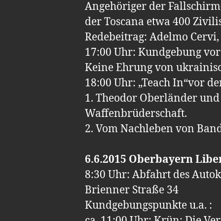
Angehöriger der Fallschir
der Toscana etwa 400 Zivili
Redebeitrag: Adelmo Cervi,
17:00 Uhr: Kundgebung vor 
Keine Ehrung von ukrainis
18:00 Uhr: „Teach In“vor de
1. Theodor Oberländer und 
Waffenbrüderschaft.
2. Vom Nachleben von Band
6.6.2015 Oberbayern Libe
8:30 Uhr: Abfahrt des Aut
Brienner Straße 34
Kundgebungspunkte u.a. :
ca. 11:00 Uhr: Krün: Die Ve