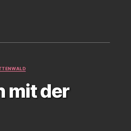
TTENWALD
n mit der