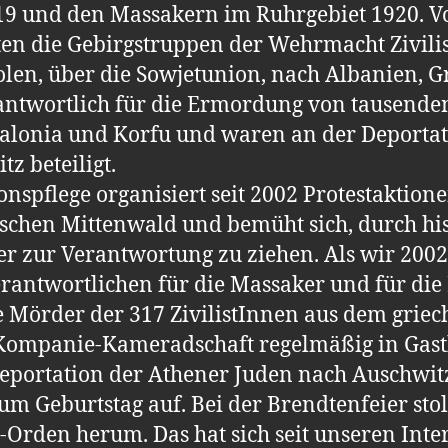
9 und den Massakern im Ruhrgebiet 1920. Vo
ten die Gebirgstruppen der Wehrmacht Zivilis
olen, über die Sowjetunion, nach Albanien, G
antwortlich für die Ermordung von tausenden
alonia und Korfu und waren an der Deportat
z beteiligt.
nspflege organisiert seit 2002 Protestaktion
schen Mittenwald und bemüht sich, durch hi
äter zur Verantwortung zu ziehen. Als wir 20
erantwortlichen für die Massaker und für die
die Mörder der 317 ZivilistInnen aus dem gr
ls Kompanie-Kameradschaft regelmäßig in Gas
 Deportation der Athener Juden nach Auschwit
m Geburtstag auf. Bei der Brendtenfeier stol
Orden herum. Das hat sich seit unseren Int