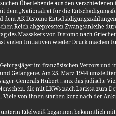
versuchen Überlebende aus den verschiedenen
t dem „Nationalrat für die Entschädigungs
d dem AK Distomo Entschädigungszahlungen f
chen Reich abgepressten Zwangsanleihe dur
tag des Massakers von Distomo nach Griechen
t vielen Initiativen wieder Druck machen fü
Gebirgsjäger im französischen Vercors und i
 und Gefangene. Am 25. März 1944 umstellte
jäger-Generals Hubert Lanz das jüdische Vie
 Menschen, die mit LKWs nach Larissa zum D
. Viele von ihnen starben kurz nach der An
 unterm Edelweiß begannen bekanntlich mit