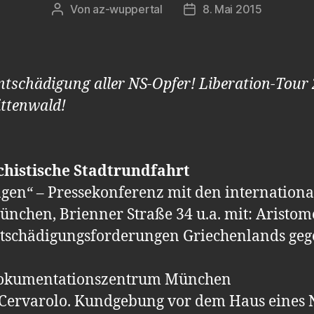
Von
az-wuppertal
8. Mai 2015
Beitragsautor
Veröffentlichungsdatum
ntschädigung aller NS-Opfer! Liberation-Tou
ttenwald!
chistische Stadtrundfahrt
gen“ – Pressekonferenz mit den internation
hen, Brienner Straße 34 u.a. mit: Aristome
Entschädigungsforderungen Griechenlands ge
-Dokumentationszentrum München
 Cervarolo. Kundgebung vor dem Haus eines 