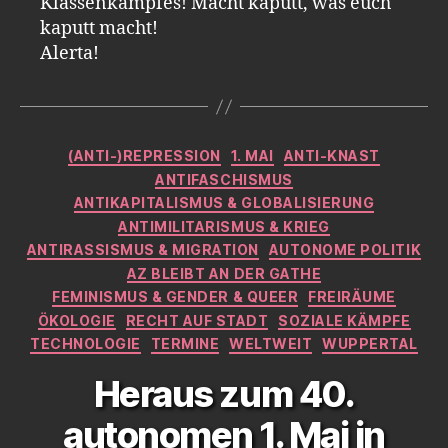
Klassenkampfes! Macht kaputt, was euch
kaputt macht!
Alerta!
Kategorien
(ANTI-)REPRESSION
1. MAI
ANTI-KNAST
ANTIFASCHISMUS
ANTIKAPITALISMUS & GLOBALISIERUNG
ANTIMILITARISMUS & KRIEG
ANTIRASSISMUS & MIGRATION
AUTONOME POLITIK
AZ BLEIBT AN DER GATHE
FEMINISMUS & GENDER & QUEER
FREIRÄUME
ÖKOLOGIE
RECHT AUF STADT
SOZIALE KÄMPFE
TECHNOLOGIE
TERMINE
WELTWEIT
WUPPERTAL
Heraus zum 40.
autonomen 1. Mai in