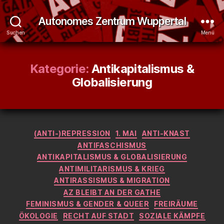
Autonomes Zentrum Wuppertal
Suchen
Menü
Kategorie:
Antikapitalismus &
Globalisierung
Kategorien
(ANTI-)REPRESSION
1. MAI
ANTI-KNAST
ANTIFASCHISMUS
ANTIKAPITALISMUS & GLOBALISIERUNG
ANTIMILITARISMUS & KRIEG
ANTIRASSISMUS & MIGRATION
AZ BLEIBT AN DER GATHE
FEMINISMUS & GENDER & QUEER
FREIRÄUME
ÖKOLOGIE
RECHT AUF STADT
SOZIALE KÄMPFE