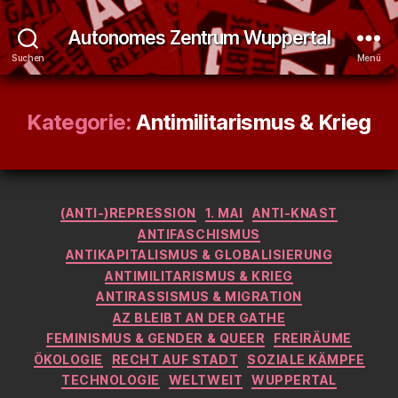
Autonomes Zentrum Wuppertal
Suchen
Menü
Kategorie:
Antimilitarismus & Krieg
Kategorien
(ANTI-)REPRESSION
1. MAI
ANTI-KNAST
ANTIFASCHISMUS
ANTIKAPITALISMUS & GLOBALISIERUNG
ANTIMILITARISMUS & KRIEG
ANTIRASSISMUS & MIGRATION
AZ BLEIBT AN DER GATHE
FEMINISMUS & GENDER & QUEER
FREIRÄUME
ÖKOLOGIE
RECHT AUF STADT
SOZIALE KÄMPFE
TECHNOLOGIE
WELTWEIT
WUPPERTAL