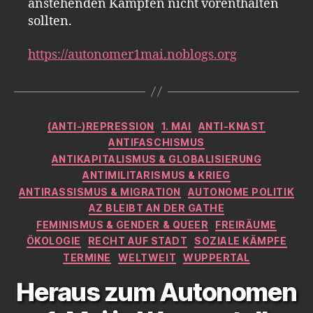
anstehenden Kämpfen nicht vorenthalten
sollten.
https://autonomer1mai.noblogs.org
Kategorien
(ANTI-)REPRESSION
1. MAI
ANTI-KNAST
ANTIFASCHISMUS
ANTIKAPITALISMUS & GLOBALISIERUNG
ANTIMILITARISMUS & KRIEG
ANTIRASSISMUS & MIGRATION
AUTONOME POLITIK
AZ BLEIBT AN DER GATHE
FEMINISMUS & GENDER & QUEER
FREIRÄUME
ÖKOLOGIE
RECHT AUF STADT
SOZIALE KÄMPFE
TERMINE
WELTWEIT
WUPPERTAL
Heraus zum Autonomen