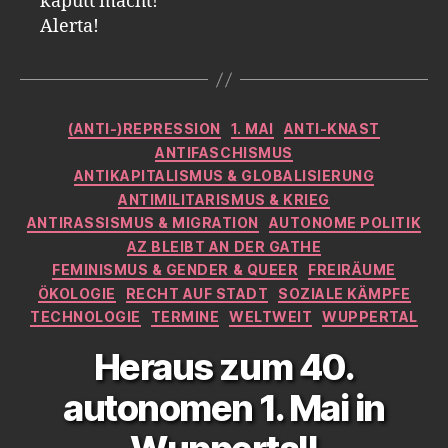
kaputt macht!
Alerta!
Kategorien
(ANTI-)REPRESSION
1. MAI
ANTI-KNAST
ANTIFASCHISMUS
ANTIKAPITALISMUS & GLOBALISIERUNG
ANTIMILITARISMUS & KRIEG
ANTIRASSISMUS & MIGRATION
AUTONOME POLITIK
AZ BLEIBT AN DER GATHE
FEMINISMUS & GENDER & QUEER
FREIRÄUME
ÖKOLOGIE
RECHT AUF STADT
SOZIALE KÄMPFE
TECHNOLOGIE
TERMINE
WELTWEIT
WUPPERTAL
Heraus zum 40.
autonomen 1. Mai in