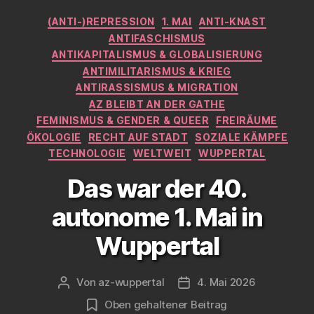
der
Kategorien
(ANTI-)REPRESSION
1. MAI
ANTI-KNAST
AfD
ANTIFASCHISMUS
am
ANTIKAPITALISMUS & GLOBALISIERUNG
29.6.“
ANTIMILITARISMUS & KRIEG
ANTIRASSISMUS & MIGRATION
AZ BLEIBT AN DER GATHE
FEMINISMUS & GENDER & QUEER
FREIRÄUME
ÖKOLOGIE
RECHT AUF STADT
SOZIALE KÄMPFE
TECHNOLOGIE
WELTWEIT
WUPPERTAL
Das war der 40.
autonome 1. Mai in
Wuppertal
Von
az-wuppertal
4. Mai 2026
Beitragsautor
Veröffentlichungsdatum
Oben gehaltener Beitrag