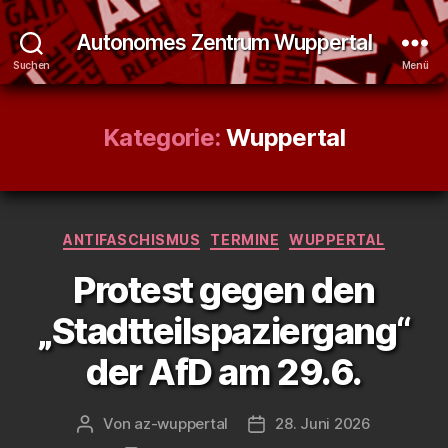
Autonomes Zentrum Wuppertal
Suchen
Menü
Kategorie:
Wuppertal
Kategorien
ANTIFASCHISMUS
TERMINE
WUPPERTAL
Protest gegen den
„Stadtteilspaziergang“
der AfD am 29.6.
Von
az-wuppertal
28. Juni 2026
Beitragsautor
Veröffentlichungsdatum