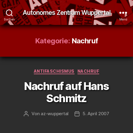
Autonomes Zentrum Wuppertal
Suchen
Menü
Kategorie:
Nachruf
Kategorien
ANTIFASCHISMUS
NACHRUF
Nachruf auf Hans
Schmitz
Von
az-wuppertal
5. April 2007
Beitragsautor
Veröffentlichungsdatum