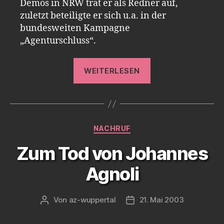
Demos in NRW trat er als Redner auf,
zuletzt beteiligte er sich u.a. in der
bundesweiten Kampagne
„Agenturschluss“.
„Zum
WEITERLESEN
Tod
von
Paul
Michalowicz“
Kategorien
NACHRUF
Zum Tod von Johannes
Agnoli
Von
az-wuppertal
21. Mai 2003
Beitragsautor
Veröffentlichungsdatum