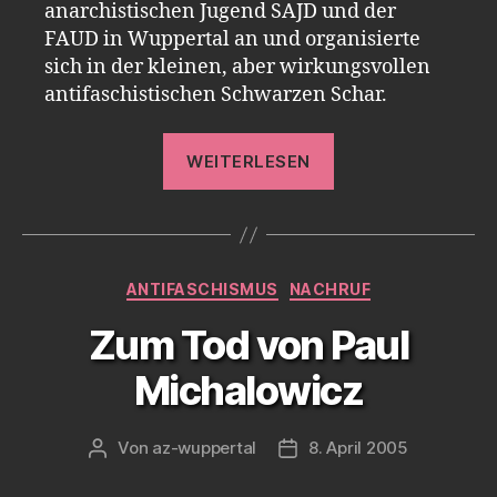
anarchistischen Jugend SAJD und der
FAUD in Wuppertal an und organisierte
sich in der kleinen, aber wirkungsvollen
antifaschistischen Schwarzen Schar.
„Nachruf
WEITERLESEN
auf
Hans
Schmitz“
Kategorien
ANTIFASCHISMUS
NACHRUF
Zum Tod von Paul
Michalowicz
Von
az-wuppertal
8. April 2005
Beitragsautor
Veröffentlichungsdatum