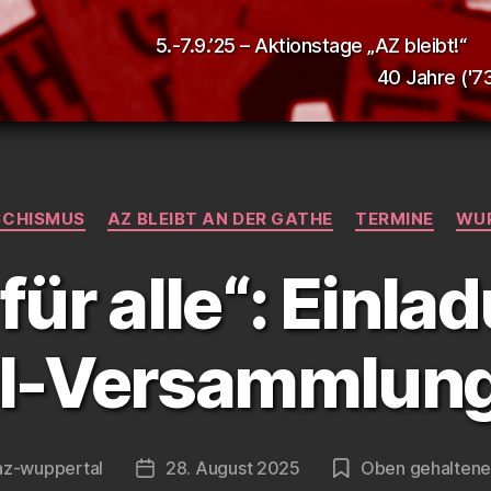
5.-7.9.’25 – Aktionstage „AZ bleibt!“
40 Jahre ('73
Kategorien
SCHISMUS
AZ BLEIBT AN DER GATHE
TERMINE
WU
für alle“: Einla
il-Versammlung
az-wuppertal
28. August 2025
Oben gehaltene
sautor
Veröffentlichungsdatum