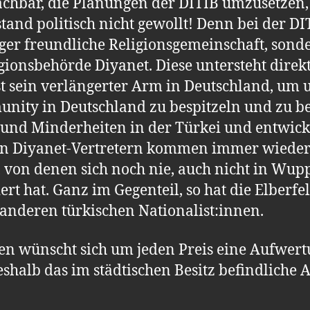
chbar, die Planungen der DITIB umzusetzen, 
tand politisch nicht gewollt! Denn bei der DI
ger freundliche Religionsgemeinschaft, son
gionsbehörde Diyanet. Diese untersteht direk
t sein verlängerter Arm in Deutschland, um 
unity in Deutschland zu bespitzeln und zu b
 und Minderheiten in der Türkei und entwick
en Diyanet-Vertretern kommen immer wieder 
 von denen sich noch nie, auch nicht in Wupp
ert hat. Ganz im Gegenteil, so hat die Elberfe
nderen türkischen Nationalist:innen.
en wünscht sich um jeden Preis eine Aufwer
shalb das im städtischen Besitz befindliche 