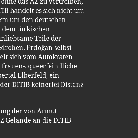
ohne das AZ zu vertreiben,
TIB handelt es sich nicht um
dern um den deutschen
t dem türkischen
unliebsame Teile der
edrohen. Erdoğan selbst
elt sich vom Autokraten
frauen-, queerfeindliche
ertal Elberfeld, ein
lder DITIB keinerlei Distanz
tung der von Armut
AZ Gelände an die DITIB