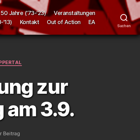
50 Jahre (’73-’23)
Veranstaltungen
-'13)
Kontakt
Out of Action
EA
Suchen
PPERTAL
dung zur
 am 3.9.
r Beitrag