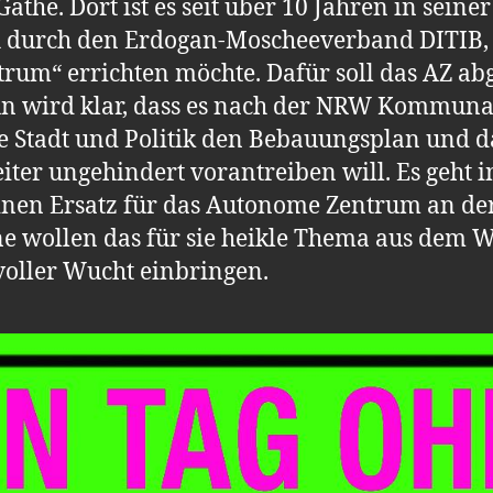
he. Dort ist es seit über 10 Jahren in seine
uch durch den Erdogan-Moscheeverband DITIB
ntrum“ errichten möchte. Dafür soll das AZ a
Nun wird klar, dass es nach der NRW Kommun
ie Stadt und Politik den Bebauungsplan und 
ter ungehindert vorantreiben will. Es geht i
keinen Ersatz für das Autonome Zentrum an der
e wollen das für sie heikle Thema aus dem 
voller Wucht einbringen.