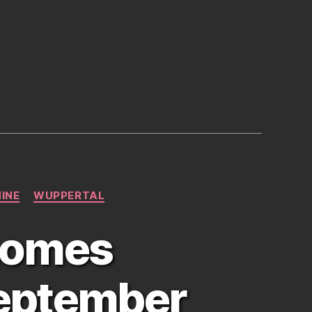
INE
WUPPERTAL
nomes
September