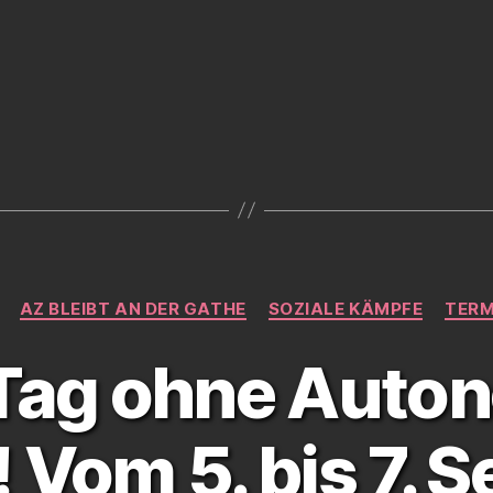
Kategorien
AZ BLEIBT AN DER GATHE
SOZIALE KÄMPFE
TERM
 Tag ohne Auto
 Vom 5. bis 7. 