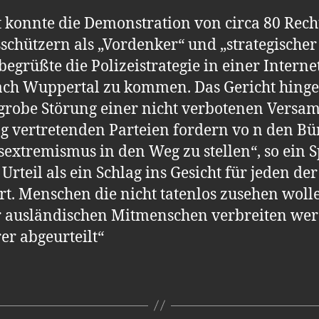
t konnte die Demonstration von circa 80 Rech
schützern als „Vordenker“ und „strategischer
egrüßte die Polizeistrategie in einer Intern
ach Wuppertal zu kommen. Das Gericht hingeg
grobe Störung einer nicht verbotenen Versa
ag vertretenden Parteien fordern vo n den B
sextremismus in den Weg zu stellen“, so ein
Urteil als ein Schlag ins Gesicht für jeden der
t. Menschen die nicht tatenlos zusehen wol
er ausländischen Mitmenschen verbreiten we
er abgeurteilt“