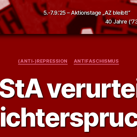
5.-7.9.’25 – Aktionstage „AZ bleibt!“
40 Jahre ('73
Kategorien
(ANTI-)REPRESSION
ANTIFASCHISMUS
StA verurtei
ichterspru