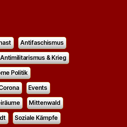
nast
Antifaschismus
Antimilitarismus & Krieg
me Politik
Corona
Events
eiräume
Mittenwald
dt
Soziale Kämpfe