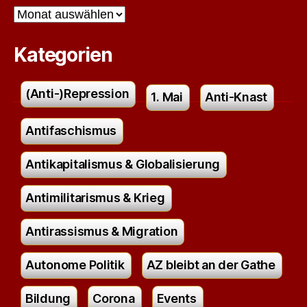
Archiv
Kategorien
(Anti-)Repression
1. Mai
Anti-Knast
Antifaschismus
Antikapitalismus & Globalisierung
Antimilitarismus & Krieg
Antirassismus & Migration
Autonome Politik
AZ bleibt an der Gathe
Bildung
Corona
Events