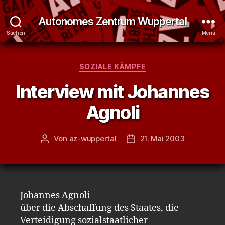
Autonomes Zentrum Wuppertal
Suchen
Menü
Kategorien
SOZIALE KÄMPFE
Interview mit Johannes
Agnoli
Von
az-wuppertal
21. Mai 2003
Beitragsautor
Veröffentlichungsdatum
Johannes Agnoli
über die Abschaffung des Staates, die
Verteidigung sozialstaatlicher