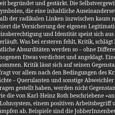
t begründet und gestärkt. Die Selbstvergewi
ymbolen, die eine inhaltliche Auseinanderse
halb der radikalen Linken inzwischen kaum no
niert die Versicherung der eigenen Legitima
insberechtigung und Identität speist sich au
läuft. Was bei ersteren fehlt, Kritik, schlägt 
tliche Absurditäten werden so – ohne Differ
ogenen Etwas verdichtet und angeklagt. Ein
ommen. Kritik lässt sich auf seinen Gegensta
ragt vor allem nach den Bedingungen des Krit
chte – Querulanten und sonstige Abweichler -
agen gestellt haben, werden nicht Gegenstand
e die von Karl-Heinz Roth beschriebene »a
Lohnsystem, einem positiven Arbeitsbegriff 
Kämpfen ab. Beispiele sind die JobberInnen