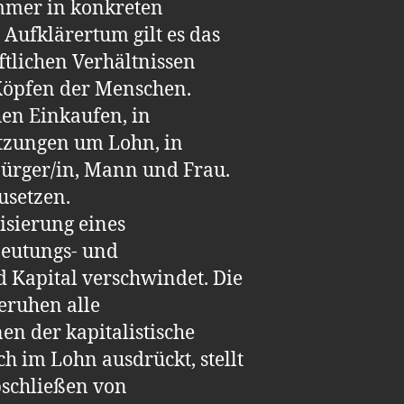
immer in konkreten
Aufklärertum gilt es das
ftlichen Verhältnissen
 Köpfen der Menschen.
hen Einkaufen, in
tzungen um Lohn, in
bürger/in, Mann und Frau.
usetzen.
isierung eines
beutungs- und
 Kapital verschwindet. Die
eruhen alle
nen der kapitalistische
ch im Lohn ausdrückt, stellt
Abschließen von