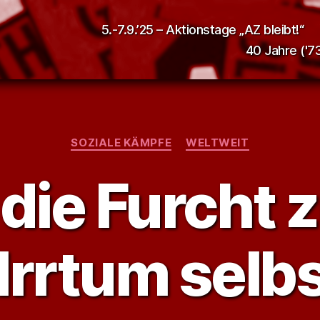
5.-7.9.’25 – Aktionstage „AZ bleibt!“
40 Jahre ('73
Kategorien
SOZIALE KÄMPFE
WELTWEIT
ie Furcht z
Irrtum selbs