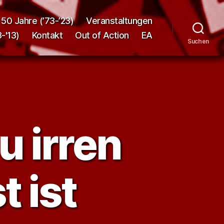
50 Jahre (’73-’23)
Veranstaltungen
-'13)
Kontakt
Out of Action
EA
Suchen
u irren
t ist