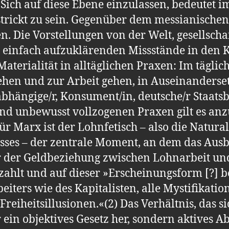
 Sich auf diese Ebene einzulassen, bedeutet 
rickt zu sein. Gegenüber dem messianischen 
n. Die Vorstellungen von der Welt, gesellscha
e einfach aufzuklärenden Missstände in den
aterialität in alltäglichen Praxen: Im täglic
hen und zur Arbeit gehen, in Auseinanderse
bhängige/r, Konsument/in, deutsche/r Staats
und unbewusst vollzogenen Praxen gilt es anz
 Marx ist der Lohnfetisch – also die Natural
nisses – der zentrale Moment, an dem das Aus
r der Geldbeziehung zwischen Lohnarbeit und
zahlt und auf dieser »Erscheinungsform [?] b
iters wie des Kapitalisten, alle Mystifikatio
Freiheitsillusionen.«(2) Das Verhältnis, das si
r ein objektives Gesetz her, sondern aktives 