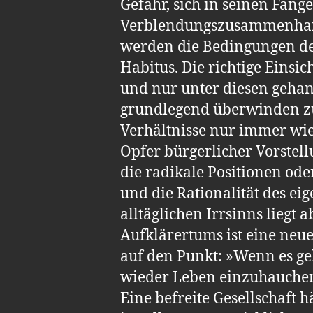
Gefahr, sich in seinen Fängen
Verblendungszusammenhang 
werden die Bedingungen der
Habitus. Die richtige Einsi
und nur unter diesen gehand
grundlegend überwinden zu 
Verhältnisse nur immer wied
Opfer bürgerlicher Vorstell
die radikale Positionen od
und die Rationalität des ei
alltäglichen Irrsinns liegt
Aufklärertums ist eine neu
auf den Punkt: »Wenn es g
wieder Leben einzuhauchen,
Eine befreite Gesellschaft 