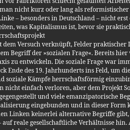
 vor Fabriktoren schlecht gelaunten Arbeiter
an nicht kurz oder lang als reformistischer
 Linke – besonders in Deutschland – nicht ers
ten, was Kapitalismus ist, bevor sie praktisc
errschaftsprojekt
t dem Versuch verknüpft, Felder praktischer 
em Begriff der »sozialen Frage«. Bereits hier
raxis zu entwickeln. Die soziale Frage war im
rck Ende des 19. Jahrhunderts ins Feld, um di
 soziale Kämpfe herrschaftsförmig einzubi
n nicht einfach verloren, aber dem Projekt
tgegengestellt und viele emanzipatorische Be
onalisierung eingebunden und in dieser Form k
en Linken keinerlei alternative Begriffe gibt
 auf reale gesellschaftliche Verhältnisse hin. 