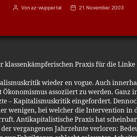
Von
az-wuppertal
21. November 2003
Beitragsautor
Veröffentlichungsdatum
r klassenkämpferischen Praxis für die Linke
italismuskritik wieder en vogue. Auch innerh
it Ökonomismus assoziiert zu werden. Ganz im
zte – Kapitalismuskritik eingefordert. Dennoc
er wenigen, bei welcher die Intervention in d
ruft. Antikapitalistische Praxis hat scheinba
der vergangenen Jahrzehnte verloren: Bedeu