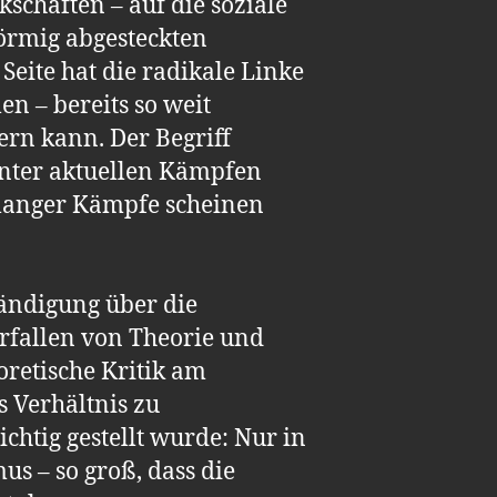
schaften – auf die soziale
förmig abgesteckten
eite hat die radikale Linke
n – bereits so weit
ern kann. Der Begriff
inter aktuellen Kämpfen
elanger Kämpfe scheinen
tändigung über die
erfallen von Theorie und
oretische Kritik am
 Verhältnis zu
ichtig gestellt wurde: Nur in
us – so groß, dass die