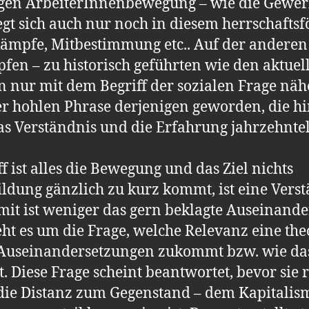
igen ArbeiterInnenbewegung – wie die Gewerk
gt sich auch nur noch in diesem herrschafts
ämpfe, Mitbestimmung etc.. Auf der anderen S
en – zu historisch geführten wie den aktuelle
sen nur mit dem Begriff der sozialen Frage näh
r hohlen Phrase derjenigen geworden, die h
Das Verständnis und die Erfahrung jahrzehnt
ff ist alles die Bewegung und das Ziel nichts
ildung gänzlich zu kurz kommt, ist eine Vers
mit ist weniger das gern beklagte Auseinand
ht es um die Frage, welche Relevanz eine the
 Auseinandersetzungen zukommt bzw. wie das
t. Diese Frage scheint beantwortet, bevor sie r
t die Distanz zum Gegenstand – dem Kapitalism