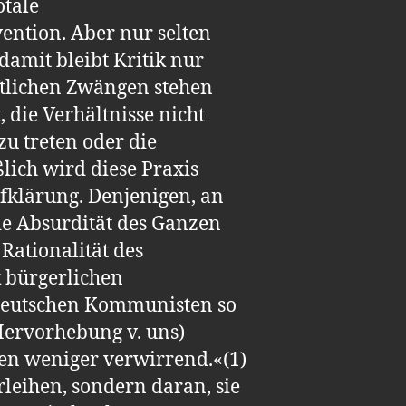
otale
ntion. Aber nur selten
amit bleibt Kritik nur
aftlichen Zwängen stehen
 die Verhältnisse nicht
u treten oder die
lich wird diese Praxis
ufklärung. Denjenigen, an
ie Absurdität des Ganzen
Rationalität des
k bürgerlichen
ideutschen Kommunisten so
ervorhebung v. uns)
en weniger verwirrend.«(1)
rleihen, sondern daran, sie