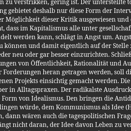
 zu verstrikken, gering ist. Der unterstellte t
gebietet deshalb nur diese Form der Interve
 Möglichkeit dieser Kritik ausgewiesen und d
cht, dass im Kapitalismus alle unter gesellsch
elt werden kann, schlägt in Angst um. Angst,
können und damit eigentlich auf der Stelle z
er neu oder gar besser einzurichten. Schließ
ungen von Öffentlichkeit, Rationalität und A
er Forderungen heran getragen werden, soll d
genen Projekts einsichtig gemacht werden. Die 
 aber in Alltagspraxen. Der radikalste Ausdruc
e Form von Idealismus. Den bringen die Ant
elingen würde, dem Kommunismus als Idee (H
 dann wären auch die tagespolitischen Frag
hängt nicht daran, der Idee davon Leben zu ve