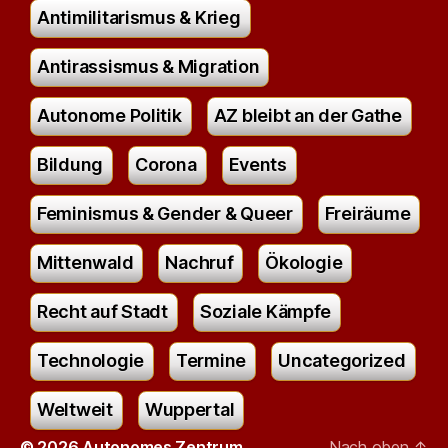
Antimilitarismus & Krieg
Antirassismus & Migration
Autonome Politik
AZ bleibt an der Gathe
Bildung
Corona
Events
Feminismus & Gender & Queer
Freiräume
Mittenwald
Nachruf
Ökologie
Recht auf Stadt
Soziale Kämpfe
Technologie
Termine
Uncategorized
Weltweit
Wuppertal
© 2026
Autonomes Zentrum
Nach oben
↑