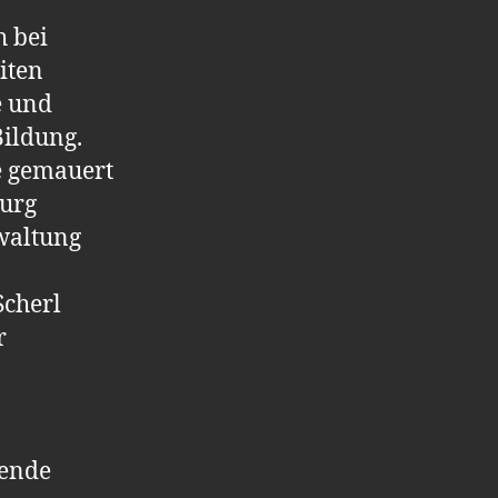
h bei
iten
e und
Bildung.
e gemauert
burg
waltung
Scherl
r
rende