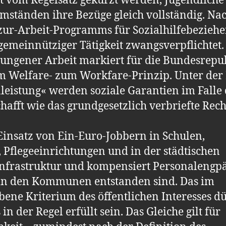
 vom Regelsatz gekürzt werden, Jugendliche
Umständen ihre Bezüge gleich vollständig. N
-zur-Arbeit-Programms für Sozialhilfebeziehe
emeinnütziger Tätigkeit zwangs­verpflichtet.
ungener Arbeit markiert für die Bundesrepu
m Welfare- zum Workfare-Prinzip. Unter de
leistung« werden soziale Garantien im Falle 
hafft wie das grundgesetzlich verbrief­te Rech
 Einsatz von Ein-Euro-Jobbern in Schulen,
 Pflegeeinrichtungen und in der städtischen
 Infrastruktur und kompensiert Personalengpä
 in den Kommunen entstanden sind. Das im
bene Kriterium des öffentlichen Interesses dü
n der Regel erfüllt sein. Das Gleiche gilt für