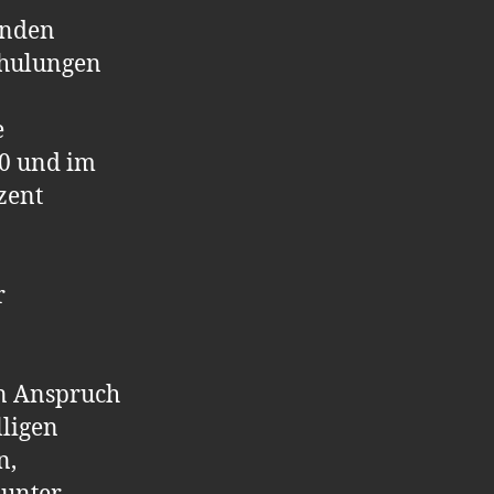
enden
chulungen
e
0 und im
zent
r
n Anspruch
ligen
n,