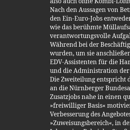
also auch ohne Kombi-Lohn
Nach den Aussagen von Betr
den Ein-Euro-Jobs entweder
wie das berühmte Müllaufs
verantwortungsvolle Aufgab
Während bei der Beschäfti
wurden, um sie anschließen
EDV-Assistenten für die H
und die Administration der
Die Zweiteilung entspricht
an die Nürnberger Bundesage
Zusatzjobs nahe in einen qu
»freiwilliger Basis« motivie
Verbesserung des Angebotes 
»Zuweisungsbereich«, in de