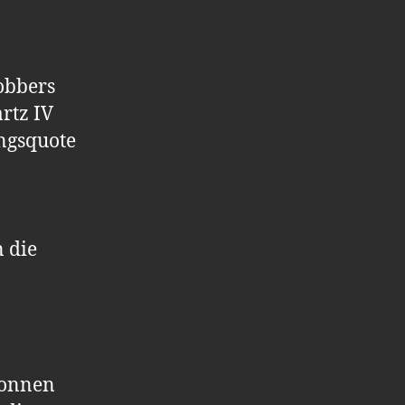
obbers
rtz IV
ngsquote
n die
wonnen