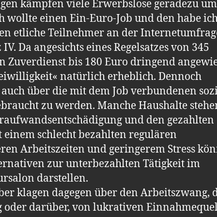
ngen kämpfen viele Erwerbslose geradezu um
ch wollte einen Ein-Euro-Job und den habe ic
en etliche Teil­nehmer an der Internetumfrag
tz IV. Da angesichts eines Regelsatzes von 345
en Zuverdienst bis 180 Euro dringend angewi
Freiwilligkeit« natürlich erheblich. Dennoch
ne auch über die mit dem Job verbundenen soz
gebraucht zu werden. Manche Haushalte steh
hraufwandsentschädigung und den gezahlten
t einem schlecht bezahlten regulären
zeren Arbeitszeiten und geringerem Stress kö
ernativen zur unterbezahlten Tätigkeit im
rsalon darstellen.
ber klagen dagegen über den Arbeitszwang, d
g oder darüber, von lukrativen Einnahmeque