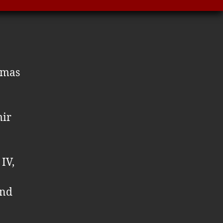
omas
mir
IV,
und