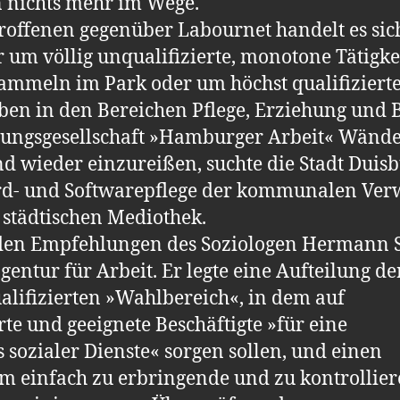
 nichts mehr im Wege.
offenen gegenüber Labournet handelt es sic
 um völlig unqualifizierte, monotone Tätigke
ammeln im Park oder um höchst qualifiziert
en in den Bereichen Pflege, Erziehung und 
gungsgesellschaft »Hamburger Arbeit« Wänd
d wieder einzureißen, suchte die Stadt Duis­
ard- und Softwarepflege der kommunalen Ver
 städtischen Mediothek.
 den Empfeh­lungen des Soziologen Hermann 
ntur für Arbeit. Er legte eine Aufteilung de
alifizierten »Wahl­bereich«, in dem auf
rte und geeignete Beschäftigte »für eine
sozialer Dienste« sorgen sollen, und einen
m einfach zu erbringende und zu kontrollie