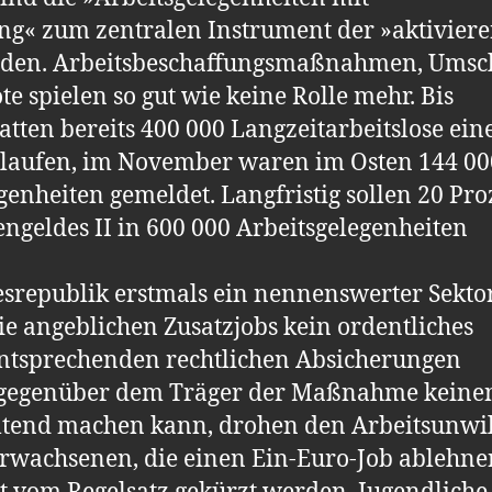
g« zum zentralen Instrument der »aktivier
orden. Arbeitsbeschaffungsmaßnahmen, Ums
e spielen so gut wie keine Rolle mehr. Bis
tten bereits 400 000 Langzeitarbeitslose ein
laufen, im November waren im Osten 144 00
enheiten gemeldet. Langfristig sollen 20 Pro
engeldes II in 600 000 Arbeitsgelegenheiten
esrepublik erstmals ein nennenswerter Sekto
ie angeblichen Zusatzjobs kein ordentliches
entsprechenden recht­lichen Absicherungen
 gegenüber dem Träger der Maßnahme keine
eltend machen kann, drohen den Arbeitsunwil
rwachsenen, die einen Ein-Euro-Job ablehne