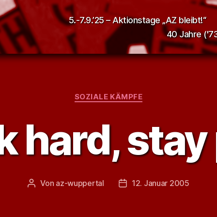
5.-7.9.’25 – Aktionstage „AZ bleibt!“
40 Jahre ('73
Kategorien
SOZIALE KÄMPFE
 hard, stay
Von
az-wuppertal
12. Januar 2005
Beitragsautor
Veröffentlichungsdatum