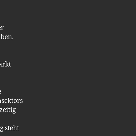
er
aben,
arkt
e
nsektors
zeitig
 steht