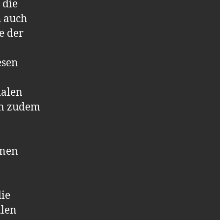
 die
h auch
e der
esen
ialen
en zudem
nnen
ie
llen