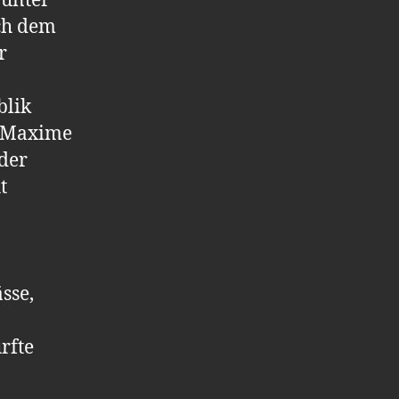
 unter
ach dem
r
blik
r Maxime
der
t
sse,
rfte