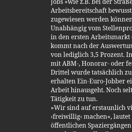
Jobs »wie z.B. bei der Str
Arbeitsbereitschaft bewusst
zugewiesen werden können
Unabhängig vom Stellenprof
in den ersten Arbeitsmarkt
kommt nach der Aus­wertun
von lediglich 3,5 Prozent. I
mit ABM-, Honorar- oder fes
Drittel wurde tatsächlich z
erhalten Ein-Euro-Jobber ei
Arbeit hinausgeht. Noch sel
Tätigkeit zu tun.
»Wir sind auf erstaunlich v
›freiwillig‹ machen«, laute
öffentlichen Spaziergängen