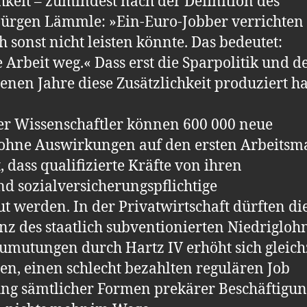
hkeit – zumindest nach der Definition des
Jürgen Lämmle: »Ein-Euro-Jobber verrichten
ch sonst nicht leisten könnte. Das bedeutet:
rbeit weg.« Dass erst die Sparpolitik und d
nen Jahre diese Zusätzlichkeit produziert h
er Wissenschaftler können 600 000 neue
 ohne Auswirkungen auf den ersten Arbeitsm
 dass qualifizierte Kräfte von ihren
nd sozialversicherungspflichtige
t werden. In der Privatwirtschaft dürften di
 des staatlich subventionierten Niedrigloh
umutungen durch Hartz IV erhöht sich gleich
en, einen schlecht bezahlten regulären Job
g sämtlicher For­men prekärer Beschäftigung