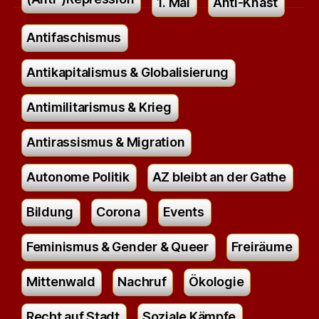
1. Mai
Anti-Knast
Antifaschismus
Antikapitalismus & Globalisierung
Antimilitarismus & Krieg
Antirassismus & Migration
Autonome Politik
AZ bleibt an der Gathe
Bildung
Corona
Events
Feminismus & Gender & Queer
Freiräume
Mittenwald
Nachruf
Ökologie
Recht auf Stadt
Soziale Kämpfe