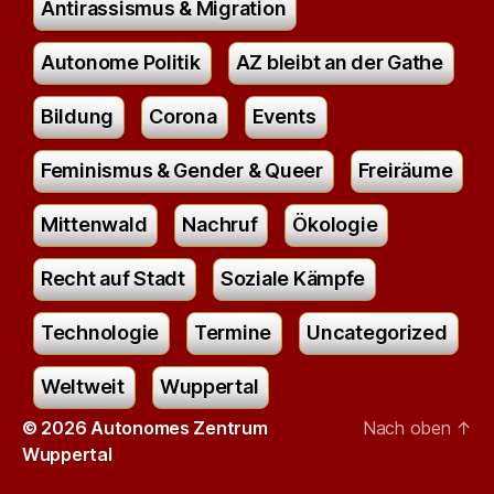
Antirassismus & Migration
Autonome Politik
AZ bleibt an der Gathe
Bildung
Corona
Events
Feminismus & Gender & Queer
Freiräume
Mittenwald
Nachruf
Ökologie
Recht auf Stadt
Soziale Kämpfe
Technologie
Termine
Uncategorized
Weltweit
Wuppertal
© 2026
Autonomes Zentrum
Nach oben
↑
Wuppertal