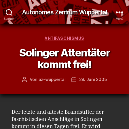
Autonomes Zentrum Wuppertal
Suchen
Menü
Kategorien
ANTIFASCHISMUS
Solinger Attentäter
kommt frei!
Von
az-wuppertal
29. Juni 2005
Beitragsautor
Veröffentlichungsdatum
Der letzte und älteste Brandstifter der
faschistischen Anschläge in Solingen
kommt in diesen Tagen frei. Er wird