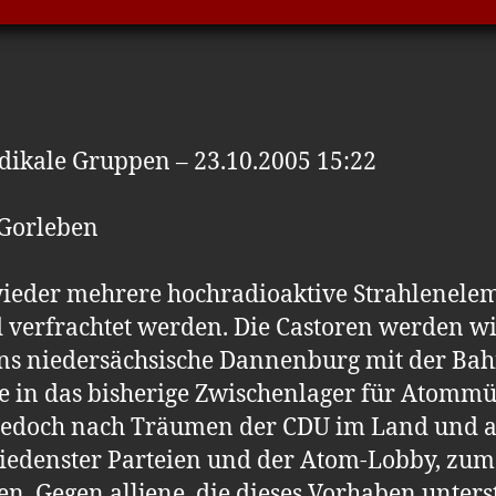
ikale Gruppen – 23.10.2005 15:22
 Gorleben
eder mehrere hochradioaktive Strahleneleme
 verfrachtet werden. Die Castoren werden w
ins niedersächsische Dannenburg mit der Bah
ße in das bisherige Zwischenlager für Atommü
l jedoch nach Träumen der CDU im Land und 
hiedenster Parteien und der Atom-Lobby, zum
. Gegen alljene, die dieses Vorhaben unter