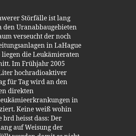
werer Störfälle ist lang
 in den Uranabbaugebieten
raum verseucht der noch
reitungsanlagen in LaHague
te liegen die Leukämieraten
itt. Im Frühjahr 2005
Liter hochradioaktiver
ag für Tag wird an den
en direkten
 Leukämieerkrankungen in
ziert. Keine weiß wohin
 brd heisst dass: Der
elang auf Weisung der