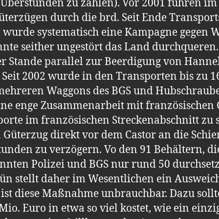
 Überstunden zu zählen). Vor 2001 fuhren im 
terzügen durch die brd. Seit Ende Transport
 wurde systematisch eine Kampagne gegen W
nnte seither ungestört das Land durchqueren.
ßer Stande parallel zur Beerdigung von Hanne
 Seit 2002 wurde in den Transporten bis zu 1
mehreren Waggons des BGS und Hubschrauber
 eine enge Zusammenarbeit mit französischen
porte im französischen Streckenabschnitt zu 
n Güterzug direkt vor dem Castor an die Sch
unden zu verzögern. Vo den 91 Behältern, di
onnten Polizei und BGS nur rund 50 durchsetz
ün stellt daher im Wesentlichen ein Auswei
g ist diese Maßnahme unbrauchbar. Dazu sollt
io. Euro in etwa so viel kostet, wie ein ein