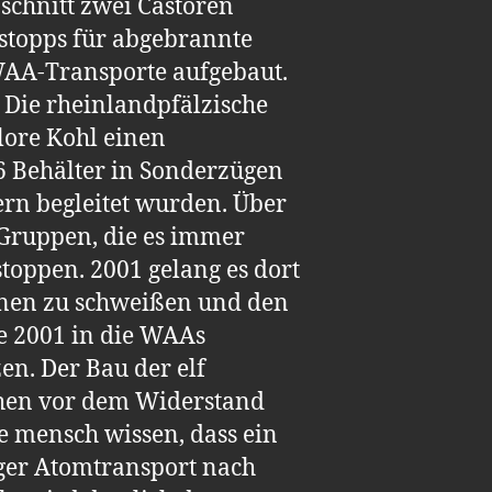
schnitt zwei Castoren
stopps für abgebrannte
AA-Transporte aufgebaut.
 Die rheinlandpfälzische
lore Kohl einen
6 Behälter in Sonderzügen
n begleitet wurden. Über
 Gruppen, die es immer
stoppen. 2001 gelang es dort
ienen zu schweißen und den
e 2001 in die WAAs
en. Der Bau der elf
chen vor dem Widerstand
e mensch wissen, dass ein
ziger Atomtransport nach