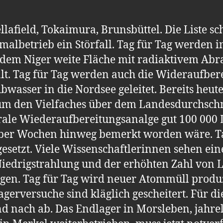
lafield, Tokaimura, Brunsbüttel. Die Liste sch
rmalbetrieb ein Störfall. Tag für Tag werden
 dem Niger weite Fläche mit radiaktivem Ab
ält. Tag für Tag werden auch die Wideraufbe
Abwasser in die Nordsee geleitet. Bereits heu
um den Vielfaches über dem Landesdurchschn
ntrale Wiederaufbereitungsanalge gut 100 000 
 über Wochen hinweg bemerkt worden wäre. T
esetzt. Viele Wissenschaftlerinnen sehen ein
edrigstrahlung und der erhöhten Zahl von
gen. Tag für Tag wird neuer Atommüll produ
gerversuche sind kläglich gescheitert. Für die
und nach ab. Das Endlager in Morsleben, jahr