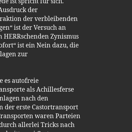
 ist spricht für sich.
 Ausdruck der
btraktion der verbleibenden
gen“ ist der Versuch an
e den HERRschenden Zynismus
rt“ ist ein Nein dazu, die
lagen zur
 es autofreie
nsporte als Achillesferse
anlagen nach den
der erste Castortransport
Transporten waren Parteien
urch allerlei Tricks nach