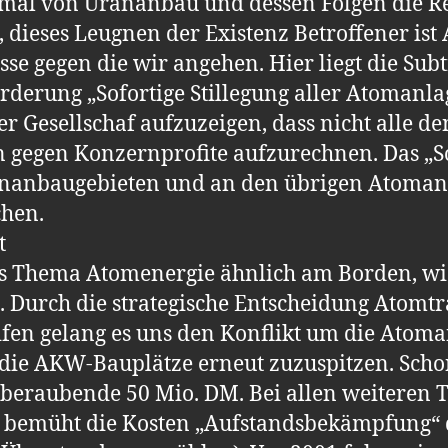
mal von Urananbau und dessen Folgen die Rede
 dieses Leugnen der Existenz Betroffener ist
isse gegen die wir angehen. Hier liegt die Su
Forderung „Sofortige Stillegung aller Atomanla
ser Gesellschaf aufzuzeigen, dass nicht all
egen Konzernprofite aufzurechnen. Das „Sofo
ananbaugebieten und an den übrigen Atoman
hen.
t
s Thema Atomenergie ähnlich am Borden, wie
 Durch die strategische Entscheidung Atomtra
fen gelang es uns den Konflikt um die Atom
ie AKW-Bauplätze erneut zuzuspitzen. Schon 
beraubende 50 Mio. DM. Bei allen weiteren 
h bemüht die Kosten „Aufstandsbekämpfung“ d