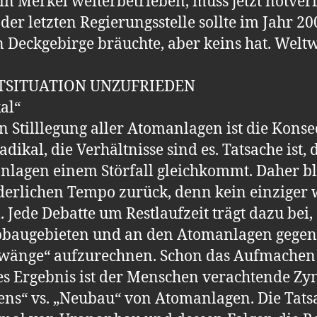
 Merkel weiterbetrieben, muss jetzt notverf
r letzten Regierungsstelle sollte im Jahr 20
 Deckgebirge bräuchte, aber keins hat. Weltwe
TSITUATION UNZUFRIEDEN
al“
n Stilllegung aller Atomanlagen ist die Kons
radikal, die Verhältnisse sind es. Tatsache ist, 
nlagen einem Störfall gleichkommt. Daher 
derlichen Tempo zurück, denn kein einziger w
 Jede Debatte um Restlaufzeit trägt dazu bei,
baugebieten und an den Atomanlagen gegen
hzwänge“ aufzurechnen. Schon das Aufmachen
hes Ergebnis ist der Menschen verachtende Zy
s“ vs. „Neubau“ von Atomanlagen. Die Tatsac