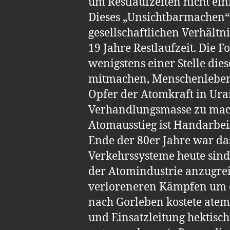
um Restlaufzeiten nicht ein
Dieses „Unsichtbarmachen“,
gesellschaftlichen Verhältn
19 Jahre Restlaufzeit. Die 
wenigstens einer Stelle die
mitmachen, Menschenleben g
Opfer der Atomkraft in Ur
Verhandlungsmasse zu mac
Atomausstieg ist Handarbei
Ende der 80er Jahre war da
Verkehrssysteme heute sind.
der Atomindustrie anzugrei
verloreneren Kämpfen um d
nach Gorleben kostete atem
und Einsatzleitung hektisc