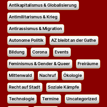
Antikapitalismus & Globalisierung
Antimilitarismus & Krieg
Antirassismus & Migration
Autonome Politik
AZ bleibt an der Gathe
Bildung
Corona
Events
Feminismus & Gender & Queer
Freiräume
Mittenwald
Nachruf
Ökologie
Recht auf Stadt
Soziale Kämpfe
Technologie
Termine
Uncategorized