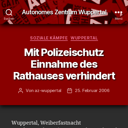
Autonomes Zentrum Wuppertal
Suchen
Menü
Kategorien
SOZIALE KÄMPFE
WUPPERTAL
Mit Polizeischutz
Einnahme des
Rathauses verhindert
Von
az-wuppertal
25. Februar 2006
Beitragsautor
Veröffentlichungsdatum
Wuppertal, Weiberfastnacht