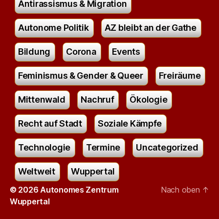
Antirassismus & Migration
Autonome Politik
AZ bleibt an der Gathe
Bildung
Corona
Events
Feminismus & Gender & Queer
Freiräume
Mittenwald
Nachruf
Ökologie
Recht auf Stadt
Soziale Kämpfe
Technologie
Termine
Uncategorized
Weltweit
Wuppertal
© 2026
Autonomes Zentrum
Nach oben
↑
Wuppertal