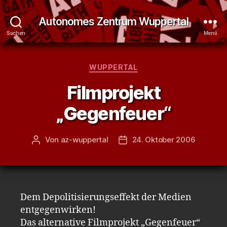
Autonomes Zentrum Wuppertal
Suchen
Menü
Kategorien
WUPPERTAL
Filmprojekt
„Gegenfeuer“
Von
az-wuppertal
24. Oktober 2006
Beitragsautor
Veröffentlichungsdatum
Dem Depolitisierungseffekt der Medien
entgegenwirken!
Das alternative Filmprojekt „Gegenfeuer“