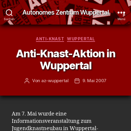
Autonomes Zentrum Wuppertal
Suchen
Menü
Kategorien
ANTI-KNAST
WUPPERTAL
Anti-Knast-Aktion in
Wuppertal
Von
az-wuppertal
9. Mai 2007
Beitragsautor
Veröffentlichungsdatum
Am 7. Mai wurde eine
Informationsveranstaltung zum
Jugendknastneubau in Wuppertal-