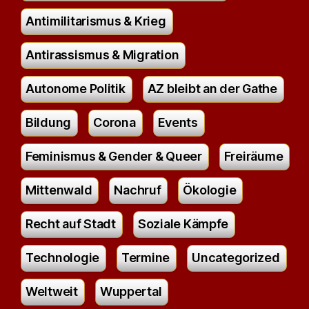
Antimilitarismus & Krieg
Antirassismus & Migration
Autonome Politik
AZ bleibt an der Gathe
Bildung
Corona
Events
Feminismus & Gender & Queer
Freiräume
Mittenwald
Nachruf
Ökologie
Recht auf Stadt
Soziale Kämpfe
Technologie
Termine
Uncategorized
Weltweit
Wuppertal