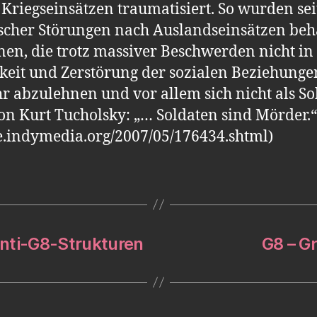
 Kriegseinsätzen traumatisiert. So wurden se
cher Störungen nach Auslandseinsätzen beha
nen, die trotz massiver Beschwerden nicht i
gkeit und Zerstörung der sozialen Beziehunge
abzulehnen und vor allem sich nicht als Sold
on Kurt Tucholsky: „… Soldaten sind Mörder.
de.indymedia.org/2007/05/176434.shtml)
Anti-G8-Strukturen
G8 – G