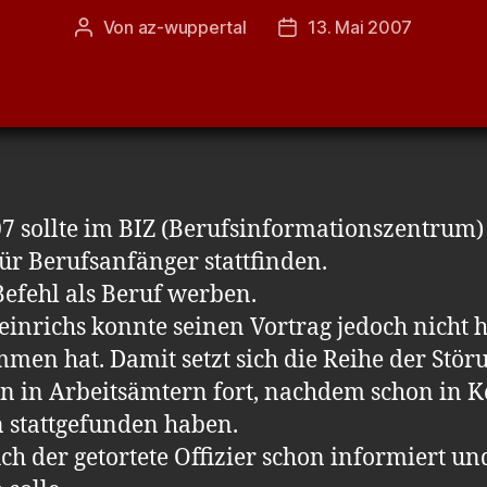
Von
az-wuppertal
13. Mai 2007
Beitragsautor
Veröffentlichungsdatum
7 sollte im BIZ (Berufsinformationszentrum)
r Berufsanfänger stattfinden.
Befehl als Beruf werben.
richs konnte seinen Vortrag jedoch nicht ha
mmen hat. Damit setzt sich die Reihe der Stö
 in Arbeitsämtern fort, nachdem schon in Kö
n stattgefunden haben.
h der getortete Offizier schon informiert und