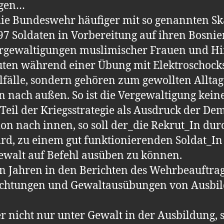
igen…
die Bundeswehr häufiger mit so genannten Sk
97 Soldaten in Vorbereitung auf ihren Bosnien
ergewaltigungen muslimischer Frauen und Hi
uten während einer Übung mit Elektroschocks
lfälle, sondern gehören zum gewollten Alltag
 nach außen. So ist die Vergewaltigung keine
 Teil der Kriegsstrategie als Ausdruck der D
ion nach innen, so soll der_die Rekrut_In dur
ird, zu einem gut funktionierenden Soldat_In
ewalt auf Befehl ausüben zu können.
en Jahren in den Berichten des Wehrbeauftra
ichtungen und Gewaltausübungen von Ausbi
er nicht nur unter Gewalt in der Ausbildung,