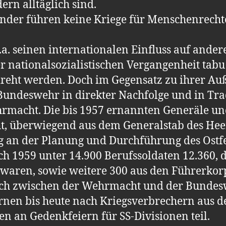
ern alltäglich sind.
der führen keine Kriege für Menschenrechte
u.a. seinen internationalen Einfluss auf ander
r nationalsozialistischen Vergangenheit tabu
reht werden. Doch im Gegensatz zu ihrer Auß
 Bundeswehr in direkter Nachfolge und in Tra
ehrmacht. Die bis 1957 ernannten Generäle 
, überwiegend aus dem Generalstab des Heere
 an der Planung und Durchführung des Ostfel
ch 1959 unter 14.900 Berufssoldaten 12.360, d
waren, sowie weitere 300 aus den Führerkorp
ruch zwischen der Wehrmacht und der Bundesw
ernen bis heute nach Kriegsverbrechern aus 
 an Gedenkfeiern für SS-Divisionen teil.