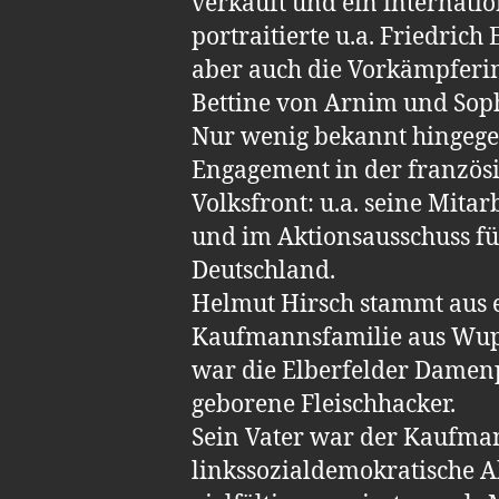
verkauft und ein internation
portraitierte u.a. Friedrich
aber auch die Vorkämpfer
Bettine von Arnim und Soph
Nur wenig bekannt hingege
Engagement in der französi
Volksfront: u.a. seine Mitar
und im Aktionsausschuss für
Deutschland.
Helmut Hirsch stammt aus e
Kaufmannsfamilie aus Wup
war die Elberfelder Damen
geborene Fleischhacker.
Sein Vater war der Kaufma
linkssozialdemokratische Ak