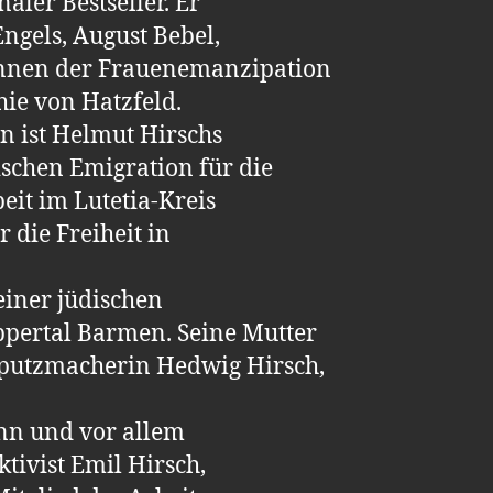
aler Bestseller. Er
 Engels, August Bebel,
innen der Frauenemanzipation
ie von Hatzfeld.
n ist Helmut Hirschs
schen Emigration für die
beit im Lutetia-Kreis
 die Freiheit in
iner jüdischen
pertal Barmen. Seine Mutter
putzmacherin Hedwig Hirsch,
nn und vor allem
tivist Emil Hirsch,