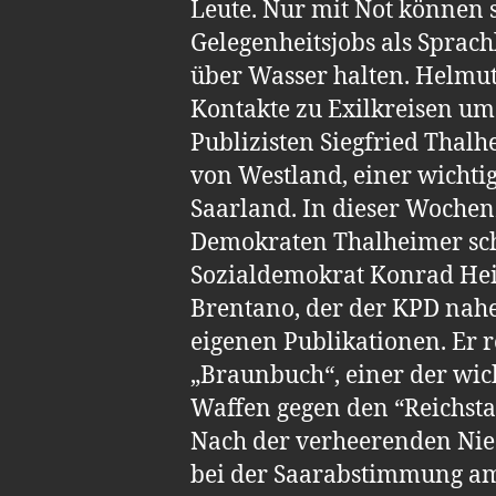
Leute. Nur mit Not können s
Gelegenheitsjobs als Sprach
über Wasser halten. Helmut
Kontakte zu Exilkreisen um
Publizisten Siegfried Thalh
von Westland, einer wichti
Saarland. In dieser Wochen
Demokraten Thalheimer sch
Sozialdemokrat Konrad He
Brentano, der der KPD nahe 
eigenen Publikationen. Er re
„Braunbuch“, einer der wich
Waffen gegen den “Reichst
Nach der verheerenden Nied
bei der Saarabstimmung am 