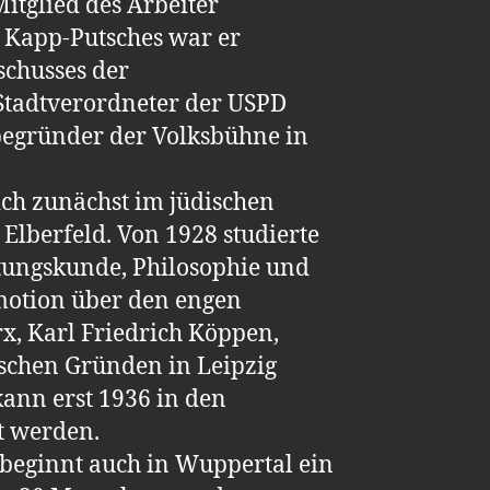
 Mitglied des Arbeiter
 Kapp-Putsches war er
schusses der
Stadtverordneter der USPD
begründer der Volksbühne in
ich zunächst im jüdischen
lberfeld. Von 1928 studierte
itungskunde, Philosophie und
motion über den engen
x, Karl Friedrich Köppen,
ischen Gründen in Leipzig
kann erst 1936 in den
t werden.
beginnt auch in Wuppertal ein