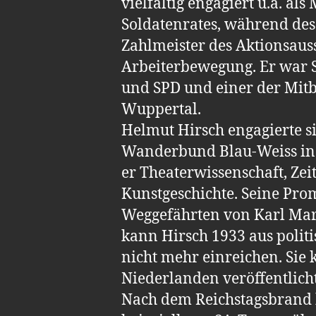
vielfältig engagiert u.a. als
Soldatenrates, während des
Zahlmeister des Aktionsaus
Arbeiterbewegung. Er war 
und SPD und einer der Mit
Wuppertal.
Helmut Hirsch engagierte s
Wanderbund Blau-Weiss in E
er Theaterwissenschaft, Ze
Kunstgeschichte. Seine Pro
Weggefährten von Karl Mar
kann Hirsch 1933 aus polit
nicht mehr einreichen. Sie 
Niederlanden veröffentlich
Nach dem Reichstagsbrand 