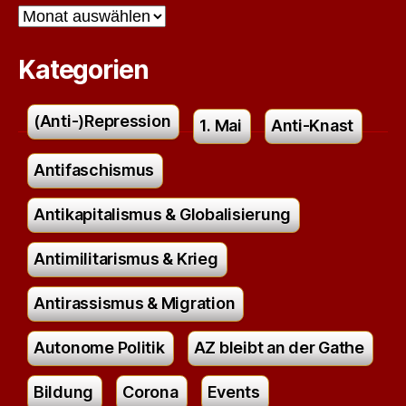
Archiv
Kategorien
(Anti-)Repression
1. Mai
Anti-Knast
Antifaschismus
Antikapitalismus & Globalisierung
Antimilitarismus & Krieg
Antirassismus & Migration
Autonome Politik
AZ bleibt an der Gathe
Bildung
Corona
Events