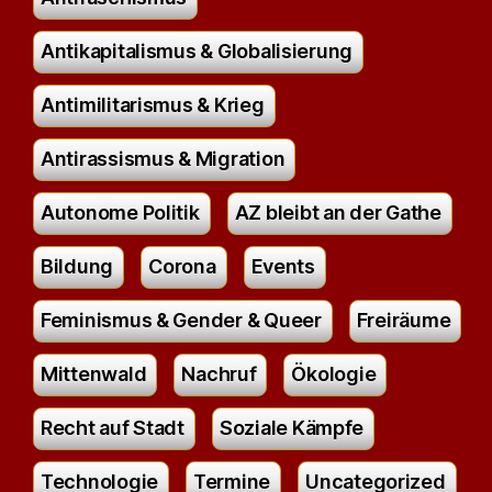
Antikapitalismus & Globalisierung
Antimilitarismus & Krieg
Antirassismus & Migration
Autonome Politik
AZ bleibt an der Gathe
Bildung
Corona
Events
Feminismus & Gender & Queer
Freiräume
Mittenwald
Nachruf
Ökologie
Recht auf Stadt
Soziale Kämpfe
Technologie
Termine
Uncategorized