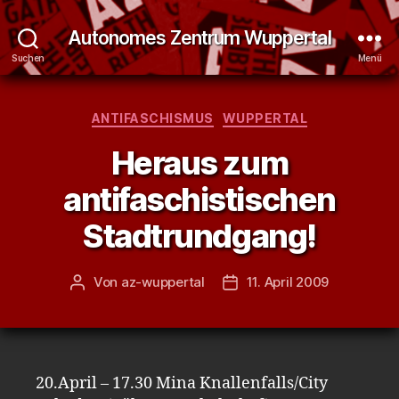
Autonomes Zentrum Wuppertal
Suchen
Menü
Kategorien
ANTIFASCHISMUS
WUPPERTAL
Heraus zum
antifaschistischen
Stadtrundgang!
Von
az-wuppertal
11. April 2009
Beitragsautor
Veröffentlichungsdatum
20.April – 17.30 Mina Knallenfalls/City