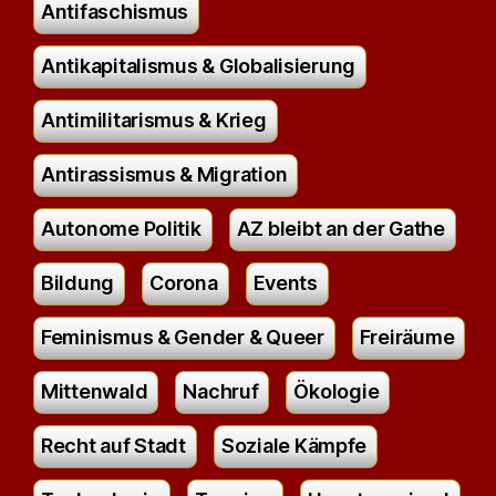
Antifaschismus
Antikapitalismus & Globalisierung
Antimilitarismus & Krieg
Antirassismus & Migration
Autonome Politik
AZ bleibt an der Gathe
Bildung
Corona
Events
Feminismus & Gender & Queer
Freiräume
Mittenwald
Nachruf
Ökologie
Recht auf Stadt
Soziale Kämpfe