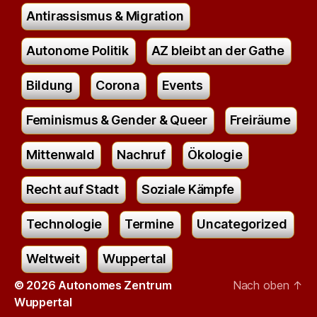
Antirassismus & Migration
Autonome Politik
AZ bleibt an der Gathe
Bildung
Corona
Events
Feminismus & Gender & Queer
Freiräume
Mittenwald
Nachruf
Ökologie
Recht auf Stadt
Soziale Kämpfe
Technologie
Termine
Uncategorized
Weltweit
Wuppertal
© 2026
Autonomes Zentrum
Nach oben
↑
Wuppertal