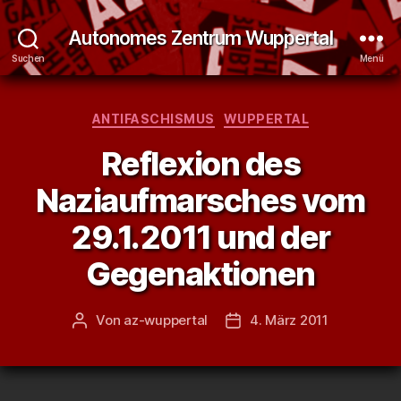
Autonomes Zentrum Wuppertal
Suchen
Menü
Kategorien
ANTIFASCHISMUS
WUPPERTAL
Reflexion des
Naziaufmarsches vom
29.1.2011 und der
Gegenaktionen
Von
az-wuppertal
4. März 2011
Beitragsautor
Veröffentlichungsdatum