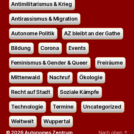
Antimilitarismus & Krieg
Antirassismus & Migration
Autonome Politik
AZ bleibt an der Gathe
Bildung
Corona
Events
Feminismus & Gender & Queer
Freiräume
Mittenwald
Nachruf
Ökologie
Recht auf Stadt
Soziale Kämpfe
Technologie
Termine
Uncategorized
Weltweit
Wuppertal
© 2026
Autonomes Zentrum
Nach oben
↑