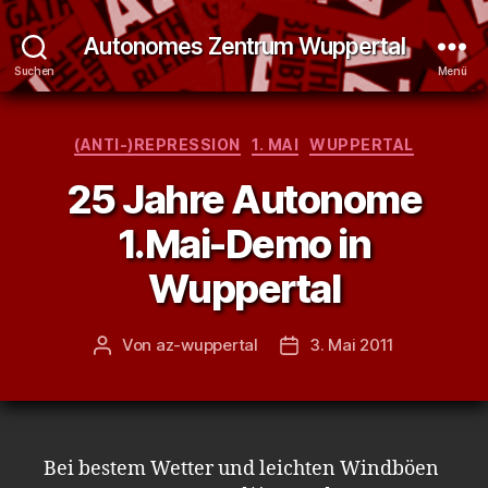
Autonomes Zentrum Wuppertal
Suchen
Menü
Kategorien
(ANTI-)REPRESSION
1. MAI
WUPPERTAL
25 Jahre Autonome
1.Mai-Demo in
Wuppertal
Von
az-wuppertal
3. Mai 2011
Beitragsautor
Veröffentlichungsdatum
Bei bestem Wetter und leichten Windböen