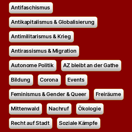
Antifaschismus
Antikapitalismus & Globalisierung
Antimilitarismus & Krieg
Antirassismus & Migration
Autonome Politik
AZ bleibt an der Gathe
Bildung
Corona
Events
Feminismus & Gender & Queer
Freiräume
Mittenwald
Nachruf
Ökologie
Recht auf Stadt
Soziale Kämpfe