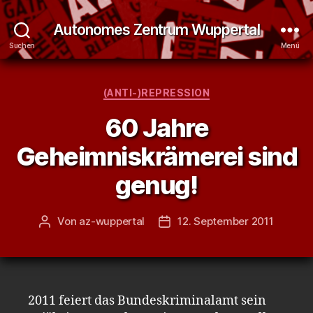
Autonomes Zentrum Wuppertal
Suchen
Menü
Kategorien
(ANTI-)REPRESSION
60 Jahre
Geheimniskrämerei sind
genug!
Von
az-wuppertal
12. September 2011
Beitragsautor
Veröffentlichungsdatum
2011 feiert das Bundeskriminalamt sein