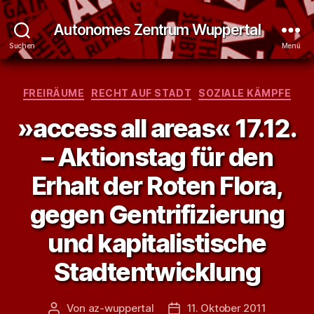
Autonomes Zentrum Wuppertal
Suchen
Menü
Kategorien
FREIRÄUME
RECHT AUF STADT
SOZIALE KÄMPFE
»access all areas« 17.12.
– Aktionstag für den
Erhalt der Roten Flora,
gegen Gentrifizierung
und kapitalistische
Stadtentwicklung
Von
az-wuppertal
11. Oktober 2011
Beitragsautor
Veröffentlichungsdatum