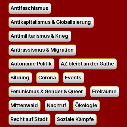
Antifaschismus
Antikapitalismus & Globalisierung
Antimilitarismus & Krieg
Antirassismus & Migration
Autonome Politik
AZ bleibt an der Gathe
Bildung
Corona
Events
Feminismus & Gender & Queer
Freiräume
Mittenwald
Nachruf
Ökologie
Recht auf Stadt
Soziale Kämpfe