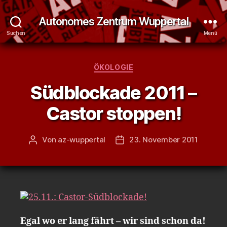
Autonomes Zentrum Wuppertal
Suchen
Menü
Kategorien
ÖKOLOGIE
Südblockade 2011 –
Castor stoppen!
Von
az-wuppertal
23. November 2011
Beitragsautor
Veröffentlichungsdatum
Egal wo er lang fährt – wir sind schon da!