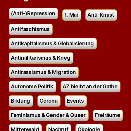
(Anti-)Repression
1. Mai
Anti-Knast
Antifaschismus
Antikapitalismus & Globalisierung
Antimilitarismus & Krieg
Antirassismus & Migration
Autonome Politik
AZ bleibt an der Gathe
Bildung
Corona
Events
Feminismus & Gender & Queer
Freiräume
Mittenwald
Nachruf
Ökologie