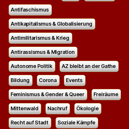
Antifaschismus
Antikapitalismus & Globalisierung
Antimilitarismus & Krieg
Antirassismus & Migration
Autonome Politik
AZ bleibt an der Gathe
Bildung
Corona
Events
Feminismus & Gender & Queer
Freiräume
Mittenwald
Nachruf
Ökologie
Recht auf Stadt
Soziale Kämpfe