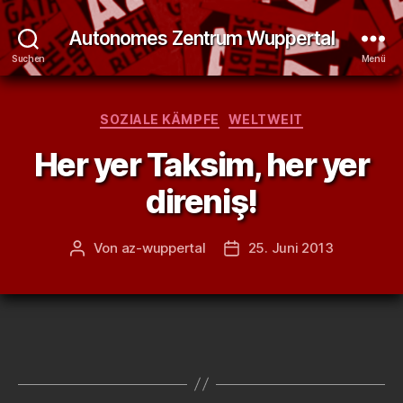
Autonomes Zentrum Wuppertal
Suchen
Menü
Kategorien
SOZIALE KÄMPFE
WELTWEIT
Her yer Taksim, her yer
direniş!
Von
az-wuppertal
25. Juni 2013
Beitragsautor
Veröffentlichungsdatum