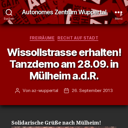
Autonomes Zentrum Wuppertal
Suchen
Menü
Kategorien
FREIRÄUME
RECHT AUF STADT
Wissollstrasse erhalten!
Tanzdemo am 28.09. in
Mülheim a.d.R.
Von
az-wuppertal
26. September 2013
Beitragsautor
Veröffentlichungsdatum
Solidarische Grüße nach Mülheim!