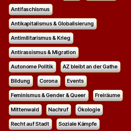
Antifaschismus
Antikapitalismus & Globalisierung
Antimilitarismus & Krieg
Antirassismus & Migration
Autonome Politik
AZ bleibt an der Gathe
Bildung
Corona
Events
Feminismus & Gender & Queer
Freiräume
Mittenwald
Nachruf
Ökologie
Recht auf Stadt
Soziale Kämpfe