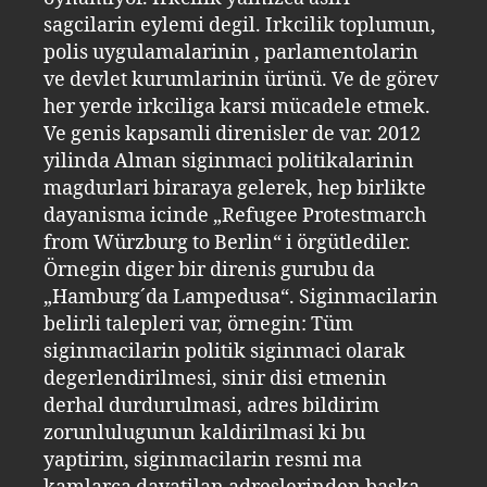
sagcilarin eylemi degil. Irkcilik toplumun,
polis uygulamalarinin , parlamentolarin
ve devlet kurumlarinin ürünü. Ve de görev
her yerde irkciliga karsi mücadele etmek.
Ve genis kapsamli direnisler de var. 2012
yilinda Alman siginmaci politikalarinin
magdurlari biraraya gelerek, hep birlikte
dayanisma icinde „Refugee Protestmarch
from Würzburg to Berlin“ i örgütlediler.
Örnegin diger bir direnis gurubu da
„Hamburg´da Lampedusa“. Siginmacilarin
belirli talepleri var, örnegin: Tüm
siginmacilarin politik siginmaci olarak
degerlendirilmesi, sinir disi etmenin
derhal durdurulmasi, adres bildirim
zorunlulugunun kaldirilmasi ki bu
yaptirim, siginmacilarin resmi ma