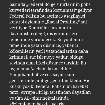
basinda „Federal Bölge sinirlarinin polis
kuvvetleri tarafindan korunmasi“ geliyor.
Federal Polisin bu ayrimci/ asagilayici
kontrol eylemine „Racial Profiling“ adi
veriliyor. Kontroller insanlarin
davranislari degil, dis görünüsleri
temelinde yürütülecek. Bu yöntemin
temelinde yatan düsünce, yabanci
kökenlilerin yerli vatandaslardan daha
kriminel/ suc islemeye yatkin oldugu
savinda olan irkci düsünce tarzidir. Bu
uygulama Aachen da öncelikle
Hauptbahnhof ve cok sayida sinir
gecislerinde pratige gecirilmektedir. Hic
kusku yok ki Federal Polisin bu hareket
tarzi, Avrupa Birligi tarafindan dayatilan
ve tüm AB- sinir noktalarinda
gözlemlenen baskici ve irkci