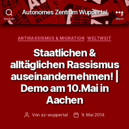
Autonomes Zentrum Wuppertal
Suchen
Menü
Kategorien
ANTIRASSISMUS & MIGRATION
WELTWEIT
Staatlichen &
alltäglichen Rassismus
auseinandernehmen! |
Demo am 10.Mai in
Aachen
Von
az-wuppertal
9. Mai 2014
Beitragsautor
Veröffentlichungsdatum