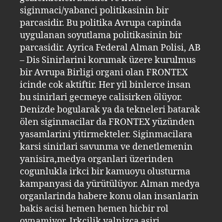
siginmaci/yabanci politikasinin bir
parcasidir. Bu politika Avrupa capinda
uygulanan soyutlama politikasinin bir
parcasidir. Ayrica Federal Alman Polisi, AB
– Dis Sinirlarini korumak üzere kurulmus
bir Avrupa Birligi organi olan FRONTEX
icinde cok aktiftir. Her yil binlerce insan
bu sinirlari gecmeye calisirken ölüyor.
Denizde bogularak ya da tekneleri batarak
ölen siginmacilar da FRONTEX yüzünden
yasamlarini yitirmekteler. Siginmacilara
karsi sinirlari savunma ve denetlemenin
yanisira,medya organlari üzerinden
cogunlukla irkci bir kamuoyu olusturma
kampanyasi da yürütülüyor. Alman medya
organlarinda habere konu olan insanlarin
bakis acisi hemen hemen hicbir rol
oynamiyor. Irkcilik yalnizca asiri