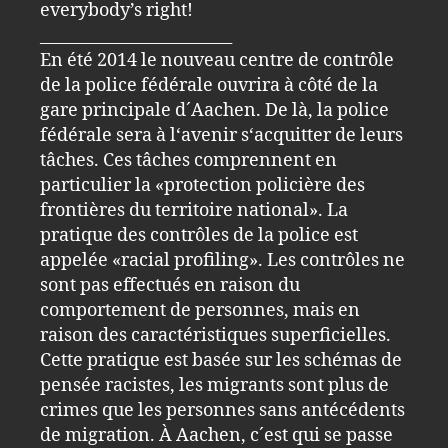
everybody’s right!
________________________
En été 2014 le nouveau centre de contrôle
de la police fédérale ouvrira à côté de la
gare principale d´Aachen. De là, la police
fédérale sera à l‘avenir s‘acquitter de leurs
tâches. Ces tâches comprennent en
particulier la «protection policière des
frontières du territoire national». La
pratique des contrôles de la police est
appelée «racial profiling». Les contrôles ne
sont pas effectués en raison du
comportement de personnes, mais en
raison des caractéristiques superficielles.
Cette pratique est basée sur les schémas de
pensée racistes, les migrants sont plus de
crimes que les personnes sans antécédents
de migration. À Aachen, c´est qui se passe