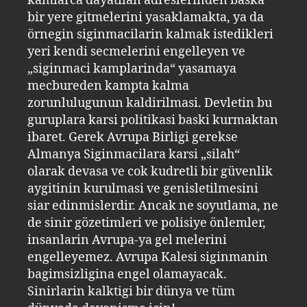
kamlarca dayatilan adreslerinden baska
bir yere gitmelerini yasaklamakta, ya da
örnegin siginmacilarin kalmak istedikleri
yeri kendi secmelerini engelleyen ve
„siginmaci kamplarinda“ yasamaya
mecbureden kampta kalma
zorunlulugunun kaldirilmasi. Devletin bu
guruplara karsi politikasi baski kurmaktan
ibaret. Gerek Avrupa Birligi gerekse
Almanya Siginmacilara karsi „silah“
olarak devasa ve cok kudretli bir güvenlik
aygitinin kurulmasi ve genisletilmesini
siar edinmislerdir. Ancak ne soyutlama, ne
de sinir gözetimleri ve polisiye önlemler,
insanlarin Avrupa-ya gel melerini
engelleyemez. Avrupa Kalesi siginmanin
bagimsizligina engel olamayacak.
Sinirlarin kalktigi bir dünya ve tüm