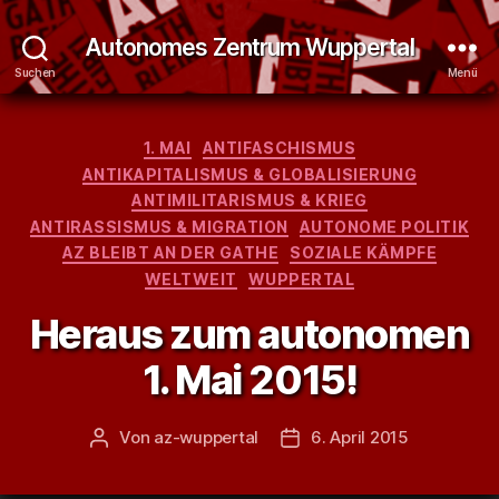
Autonomes Zentrum Wuppertal
Suchen
Menü
Kategorien
1. MAI
ANTIFASCHISMUS
ANTIKAPITALISMUS & GLOBALISIERUNG
ANTIMILITARISMUS & KRIEG
ANTIRASSISMUS & MIGRATION
AUTONOME POLITIK
AZ BLEIBT AN DER GATHE
SOZIALE KÄMPFE
WELTWEIT
WUPPERTAL
Heraus zum autonomen
1. Mai 2015!
Von
az-wuppertal
6. April 2015
Beitragsautor
Veröffentlichungsdatum