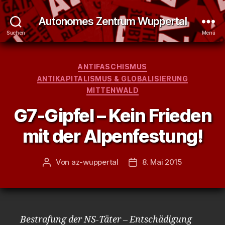
Autonomes Zentrum Wuppertal
Suchen
Menü
Kategorien
ANTIFASCHISMUS
ANTIKAPITALISMUS & GLOBALISIERUNG
MITTENWALD
G7-Gipfel – Kein Frieden
mit der Alpenfestung!
Von
az-wuppertal
8. Mai 2015
Beitragsautor
Veröffentlichungsdatum
Bestrafung der NS-Täter – Entschädigung