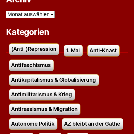
Archiv
Kategorien
(Anti-)Repression
1. Mai
Anti-Knast
Antifaschismus
Antikapitalismus & Globalisierung
Antimilitarismus & Krieg
Antirassismus & Migration
Autonome Politik
AZ bleibt an der Gathe