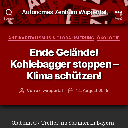
Autonomes Zentrum Wuppertal
Suchen
Menü
Kategorien
ANTIKAPITALISMUS & GLOBALISIERUNG
ÖKOLOGIE
Ende Gelände!
Kohlebagger stoppen –
Klima schützen!
Von
az-wuppertal
14. August 2015
Beitragsautor
Veröffentlichungsdatum
Ob beim G7-Treffen im Sommer in Bayern