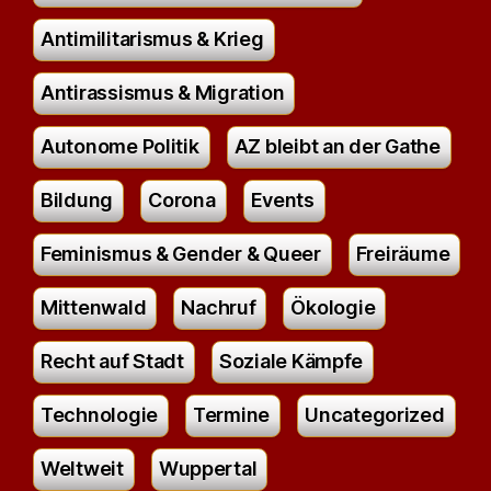
Antimilitarismus & Krieg
Antirassismus & Migration
Autonome Politik
AZ bleibt an der Gathe
Bildung
Corona
Events
Feminismus & Gender & Queer
Freiräume
Mittenwald
Nachruf
Ökologie
Recht auf Stadt
Soziale Kämpfe
Technologie
Termine
Uncategorized
Weltweit
Wuppertal