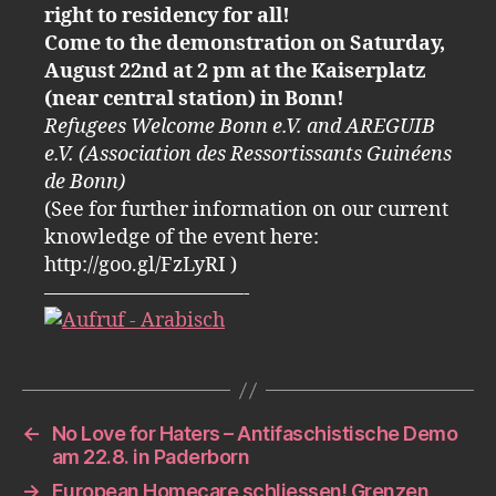
right to residency for all!
Come to the demonstration on Saturday,
August 22nd at 2 pm at the Kaiserplatz
(near central station) in Bonn!
Refugees Welcome Bonn e.V. and AREGUIB
e.V. (Association des Ressortissants Guinéens
de Bonn)
(See for further information on our current
knowledge of the event here:
http://goo.gl/FzLyRI )
——————————-
←
No Love for Haters – Antifaschistische Demo
am 22.8. in Paderborn
→
European Homecare schliessen! Grenzen