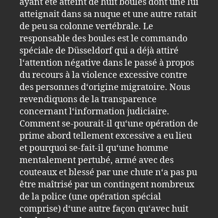
ayant été atteint de huit boules dont une lui
atteignait dans sa nuque et une autre ratait
de peu sa colonne vertébrale. Le
responsable des boules est le commando
spéciale de Düsseldorf qui a déjà attiré
l‘attention négative dans le passé à propos
du recours à la violence excessive contre
des personnes d‘origine migratoire. Nous
revendiquons de la transparence
concernant l‘information judiciaire.
Comment se-pourait-il qu‘une opération de
prime abord tellement excessive a eu lieu
et pourquoi se-fait-il qu‘une homme
mentalement pertubé, armé avec des
couteaux et blessé par une chute n‘a pas pu
être maîtrisé par un contingent nombreux
de la police (une opération spécial
comprise) d‘une autre façon qu‘avec huit