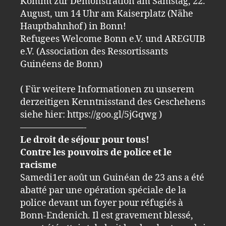
Kommt zur Demonstration am Samstag, 22.
August, um 14 Uhr am Kaiserplatz (Nähe
Hauptbahnhof) in Bonn!
Refugees Welcome Bonn e.V. und AREGUIB
e.V. (Association des Ressortissants
Guinéens de Bonn)
( Für weitere Informationen zu unserem
derzeitigen Kenntnisstand des Geschehens
siehe hier: https://goo.gl/5jGqwg )
———————-
Le droit de séjour pour tous!
Contre les pouvoirs de police et le
racisme
Samedi1er août un Guinéan de 23 ans a été
abatté par une opération spéciale de la
police devant un foyer pour réfugiés à
Bonn-Endenich. Il est gravement blessé,