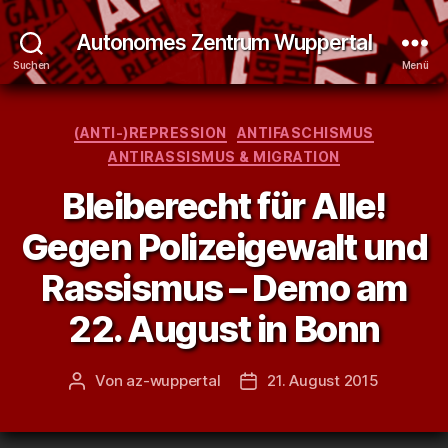
Autonomes Zentrum Wuppertal
Suchen
Menü
Kategorien
(ANTI-)REPRESSION
ANTIFASCHISMUS
ANTIRASSISMUS & MIGRATION
Bleiberecht für Alle!
Gegen Polizeigewalt und
Rassismus – Demo am
22. August in Bonn
Von
az-wuppertal
21. August 2015
Beitragsautor
Veröffentlichungsdatum