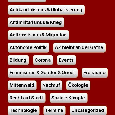
Antikapitalismus & Globalisierung
Antimilitarismus & Krieg
Antirassismus & Migration
Autonome Politik
AZ bleibt an der Gathe
Bildung
Corona
Events
Feminismus & Gender & Queer
Freiräume
Mittenwald
Nachruf
Ökologie
Recht auf Stadt
Soziale Kämpfe
Technologie
Termine
Uncategorized