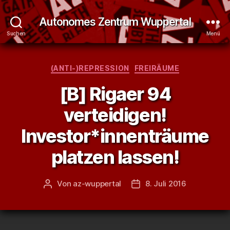
Autonomes Zentrum Wuppertal
Suchen
Menü
Kategorien
(ANTI-)REPRESSION
FREIRÄUME
[B] Rigaer 94
verteidigen!
Investor*innenträume
platzen lassen!
Von
az-wuppertal
8. Juli 2016
Beitragsautor
Veröffentlichungsdatum