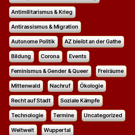
Antimilitarismus & Krieg
Antirassismus & Migration
Autonome Politik
AZ bleibt an der Gathe
Bildung
Corona
Events
Feminismus & Gender & Queer
Freiräume
Mittenwald
Nachruf
Ökologie
Recht auf Stadt
Soziale Kämpfe
Technologie
Termine
Uncategorized
Weltweit
Wuppertal