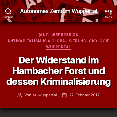
Autonomes Zentrum Wuppertal
Suchen
Menü
Kategorien
(ANTI-)REPRESSION
ANTIKAPITALISMUS & GLOBALISIERUNG
ÖKOLOGIE
WUPPERTAL
Der Widerstand im
Hambacher Forst und
dessen Kriminalisierung
Von
az-wuppertal
22. Februar 2017
Beitragsautor
Veröffentlichungsdatum