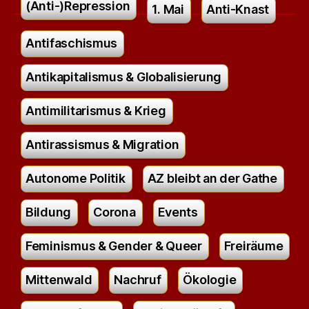
(Anti-)Repression
1. Mai
Anti-Knast
Antifaschismus
Antikapitalismus & Globalisierung
Antimilitarismus & Krieg
Antirassismus & Migration
Autonome Politik
AZ bleibt an der Gathe
Bildung
Corona
Events
Feminismus & Gender & Queer
Freiräume
Mittenwald
Nachruf
Ökologie