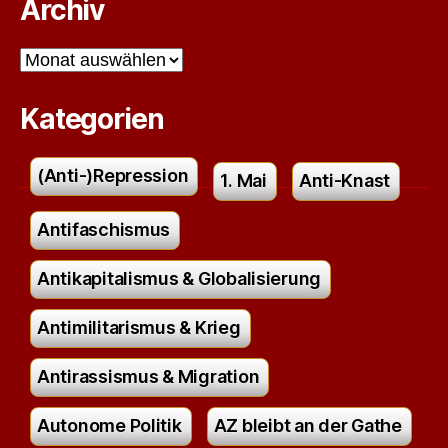
Archiv
Archiv
Kategorien
(Anti-)Repression
1. Mai
Anti-Knast
Antifaschismus
Antikapitalismus & Globalisierung
Antimilitarismus & Krieg
Antirassismus & Migration
Autonome Politik
AZ bleibt an der Gathe