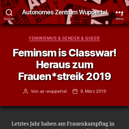
Autonomes Zentrum Wuppertal
Suchen
Menü
Kategorien
FEMINISMUS & GENDER & QUEER
Feminsm is Classwar!
Heraus zum
Frauen*streik 2019
Von
az-wuppertal
8. März 2019
Beitragsautor
Veröffentlichungsdatum
Letztes Jahr haben am Frauenkampftag in