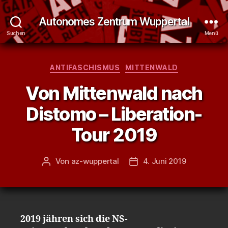
Autonomes Zentrum Wuppertal
Suchen
Menü
Kategorien
ANTIFASCHISMUS
MITTENWALD
Von Mittenwald nach
Distomo – Liberation-
Tour 2019
Von
az-wuppertal
4. Juni 2019
Beitragsautor
Veröffentlichungsdatum
2019 jähren sich die NS-