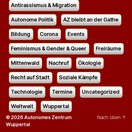
Antirassismus & Migration
Autonome Politik
AZ bleibt an der Gathe
Bildung
Corona
Events
Feminismus & Gender & Queer
Freiräume
Mittenwald
Nachruf
Ökologie
Recht auf Stadt
Soziale Kämpfe
Technologie
Termine
Uncategorized
Weltweit
Wuppertal
© 2026
Autonomes Zentrum
Nach oben
↑
Wuppertal