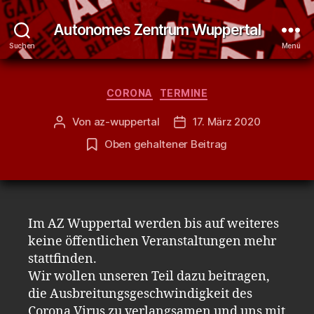
Autonomes Zentrum Wuppertal
Suchen
Menü
Kategorien
CORONA
TERMINE
Von
az-wuppertal
17. März 2020
Beitragsautor
Veröffentlichungsdatum
Oben gehaltener Beitrag
Im AZ Wuppertal werden bis auf weiteres
keine öffentlichen Veranstaltungen mehr
stattfinden.
Wir wollen unseren Teil dazu beitragen,
die Ausbreitungsgeschwindigkeit des
Corona Virus zu verlangsamen und uns mit