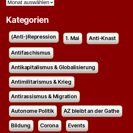
Archiv
Kategorien
(Anti-)Repression
1. Mai
Anti-Knast
Antifaschismus
Antikapitalismus & Globalisierung
Antimilitarismus & Krieg
Antirassismus & Migration
Autonome Politik
AZ bleibt an der Gathe
Bildung
Corona
Events