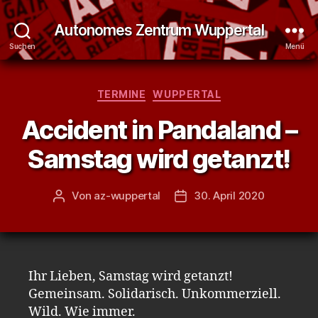
Autonomes Zentrum Wuppertal
Suchen
Menü
Kategorien
TERMINE
WUPPERTAL
Accident in Pandaland –
Samstag wird getanzt!
Von
az-wuppertal
30. April 2020
Beitragsautor
Veröffentlichungsdatum
Ihr Lieben, Samstag wird getanzt!
Gemeinsam. Solidarisch. Unkommerziell.
Wild. Wie immer.