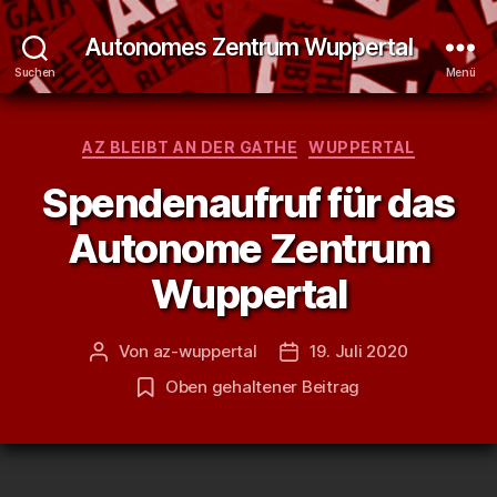
Autonomes Zentrum Wuppertal
Suchen
Menü
Kategorien
AZ BLEIBT AN DER GATHE
WUPPERTAL
Spendenaufruf für das
Autonome Zentrum
Wuppertal
Von
az-wuppertal
19. Juli 2020
Beitragsautor
Veröffentlichungsdatum
Oben gehaltener Beitrag