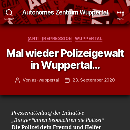
Autonomes Zentrum Wuppertal
Suchen
Menü
Kategorien
(ANTI-)REPRESSION
WUPPERTAL
Mal wieder Polizeigewalt
in Wuppertal…
Von
az-wuppertal
23. September 2020
Beitragsautor
Veröffentlichungsdatum
Pressemitteilung der Initiative
„Bürger*innen beobachten die Polizei“
Die Polizei dein Freund und Helfer