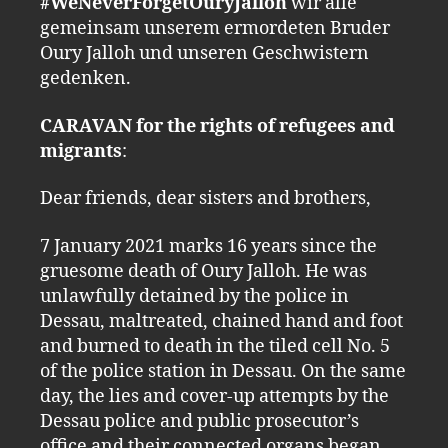
#WeNeverForgetOuryJalloh
wir alle
gemeinsam unserem ermordeten Bruder
Oury Jalloh und unseren Geschwistern
gedenken.
CARAVAN for the rights of refugees and
migrants
:
Dear friends, dear sisters and brothers,
7 January 2021 marks 16 years since the
gruesome death of Oury Jalloh. He was
unlawfully detained by the police in
Dessau, maltreated, chained hand and foot
and burned to death in the tiled cell No. 5
of the police station in Dessau. On the same
day, the lies and cover-up attempts by the
Dessau police and public prosecutor’s
office and their connected organs began.