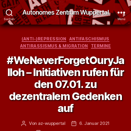
Autonomes Zentrum Wuppertal
Suchen
Menü
Kategorien
(ANTI-)REPRESSION
ANTIFASCHISMUS
ANTIRASSISMUS & MIGRATION
TERMINE
#WeNeverForgetOuryJa
lloh – Initiativen rufen für
den 07.01. zu
dezentralem Gedenken
auf
Von
az-wuppertal
6. Januar 2021
Beitragsautor
Veröffentlichungsdatum