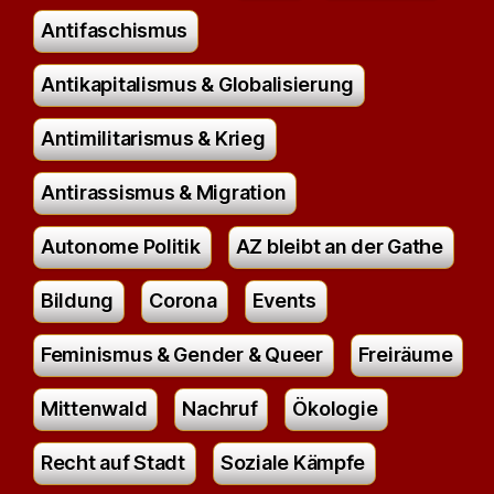
Antifaschismus
Antikapitalismus & Globalisierung
Antimilitarismus & Krieg
Antirassismus & Migration
Autonome Politik
AZ bleibt an der Gathe
Bildung
Corona
Events
Feminismus & Gender & Queer
Freiräume
Mittenwald
Nachruf
Ökologie
Recht auf Stadt
Soziale Kämpfe