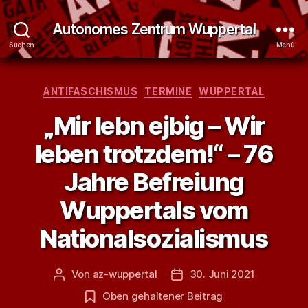
Autonomes Zentrum Wuppertal
Suchen
Menü
Kategorien
ANTIFASCHISMUS
TERMINE
WUPPERTAL
„Mir lebn ejbig – Wir
leben trotzdem!“ – 76
Jahre Befreiung
Wuppertals vom
Nationalsozialismus
Von
az-wuppertal
30. Juni 2021
Beitragsautor
Veröffentlichungsdatum
Oben gehaltener Beitrag